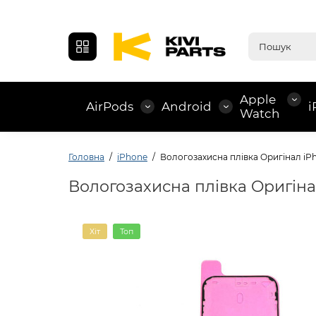
Apple
AirPods
Android
i
Watch
Головна
iPhone
Вологозахисна плівка Oригінал iPh
Вологозахисна плівка Oригіна
Хіт
Топ