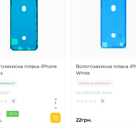
захисна плівка iPhone
Вологозахисна плівка iPhone 7
ax
White
наявності
Немає в наявності
01627
00-00001248-White
0
0
.
-40 %
.
22грн.