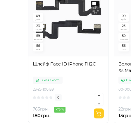
0
9
0
9
Днів
Днів
2
3
2
3
Годин
Годин
5
9
5
9
хвилин
хвилин
5
5
5
5
сек
сек
Шлейф Face ID iPhone 11 i2C
Волого
Xs M
В наявності
В 
2345-100139
00-000
0
763грн.
22грн
-76 %
180грн.
13грн