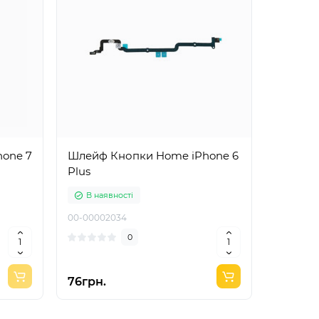
Шлейф Кнопки Home iPhone 6
Прокле
Plus
iPhone 
В наявності
В ная
00-00002034
2345-1026
0
76грн.
9грн.