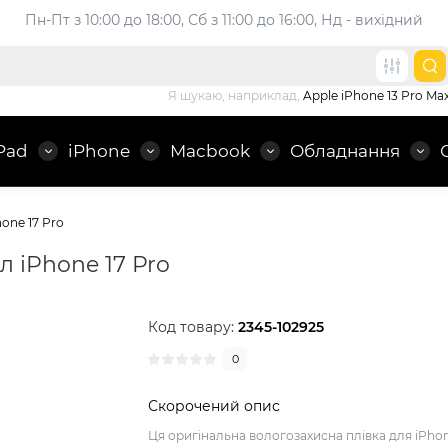
Пн-Пт з 10:00 до 18:00, 
Сб з 11:00 до 16:00, Нд - вихідний
Я шукаю, наприклад,
Apple iPhone 13 Pro Ma
Pad
iPhone
Macbook
Обладнання
one 17 Pro
л iPhone 17 Pro
Код товару:
2345-102925
0
Скорочений опис
Ця оригінальна вологозахисна плівка для iPho