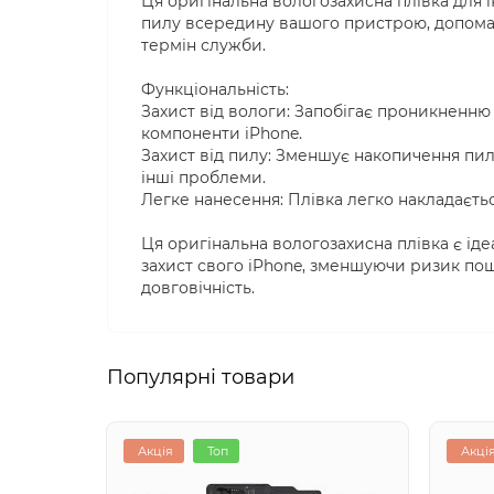
Ця оригінальна вологозахисна плівка для 
пилу всередину вашого пристрою, допома
термін служби.
Функціональність:
Захист від вологи: Запобігає проникненню
компоненти iPhone.
Захист від пилу: Зменшує накопичення пи
інші проблеми.
Легке нанесення: Плівка легко накладаєть
Ця оригінальна вологозахисна плівка є ід
захист свого iPhone, зменшуючи ризик пош
довговічність.
Популярні товари
Акція
Топ
Акці