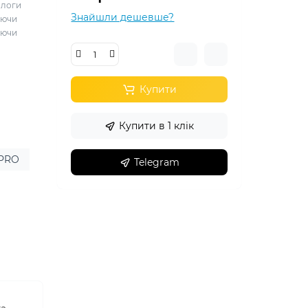
ологи
Знайшли дешевше?
аючи
уючи
Купити
Купити в 1 клік
 PRO
Telegram