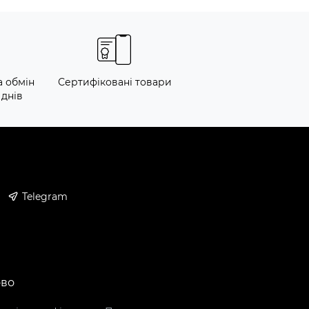
а обмін
Сертифіковані товари
 днів
Telegram
ово