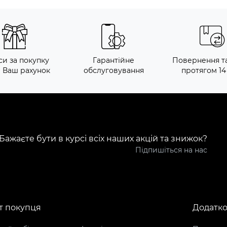
си за покупку
Гарантійне
Повернення т
а Ваш рахунок
обслуговування
протягом 14
Бажаєте бути в курсі всіх наших акцій та знижок?
Підпишіться на нас
т покупця
Додатк