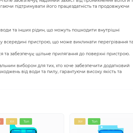
iPhone забезпечує надійний захист від проникнення вологи 
гаючи підтримувати його працездатність та продовжуючи
 води та інших рідин, що можуть пошкодити внутрішні
лу всередині пристрою, що може викликати перегрівання т
ся та забезпечує щільне прилягання до поверхні пристрою.
еальним вибором для тих, хто хоче забезпечити додатковий
коджень від води та пилу, гарантуючи високу якість та
я
Хіт
Топ
Хіт
Топ