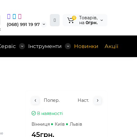
Tоварів,
0
на
0грн.
(068) 991 19 97
x
Сервіс
Інструменти
Новинки
Акції
Попер.
Наст.
В наявності
Вінниця
Київ
Львів
45грн.
ne