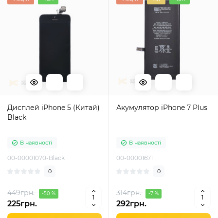
Дисплей iPhone 5 (Китай)
Акумулятор iPhone 7 Plus
Black
В наявності
В наявності
00-00001070-Black
00-00001671
0
0
449грн.
314грн.
-50 %
-7 %
225грн.
292грн.