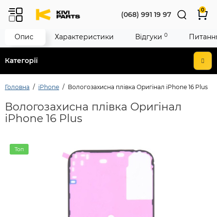
0
(068) 991 19 97
0
Опис
Характеристики
Відгуки
Питання
Категорії
Головна
iPhone
Вологозахисна плівка Oригінал iPhone 16 Plus
Вологозахисна плівка Oригінал
iPhone 16 Plus
Топ