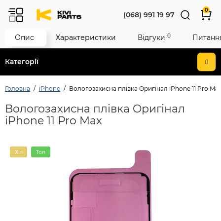
0
(068) 991 19 97
0
Опис
Характеристики
Відгуки
Питання
Категорії
Головна
iPhone
Вологозахисна плівка Oригінал iPhone 11 Pro Ma
Вологозахисна плівка Oригінал
iPhone 11 Pro Max
Хіт
Топ