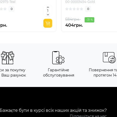
02975-Teal
00-00001454-Gold
0
0
584грн.
-31 %
грн.
404грн.
си за покупку
Гарантійне
Повернення т
а Ваш рахунок
обслуговування
протягом 14
Бажаєте бути в курсі всіх наших акцій та знижок?
Підпишіться на нас