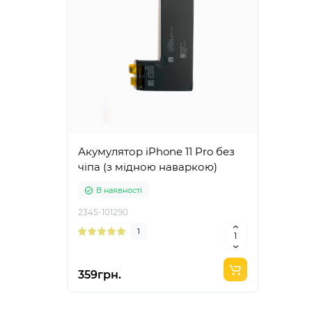
Акумулятор iPhone 11 Pro без
чіпа (з мідною наваркою)
В наявності
2345-101290
1
359грн.