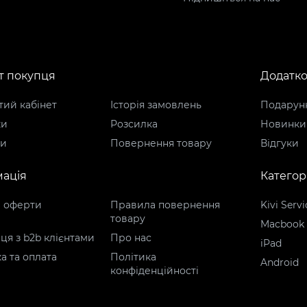
т покупця
Додатк
ий кабінет
Історія замовлень
Подарунк
ки
Розсилка
Новинки
ти
Повернення товару
Відгуки
ація
Категорі
р оферти
Правила повернення
Kivi Servi
товару
Macbook
ця з b2b клієнтами
Про нас
iPad
а та оплата
Політика
Android
конфіденційності