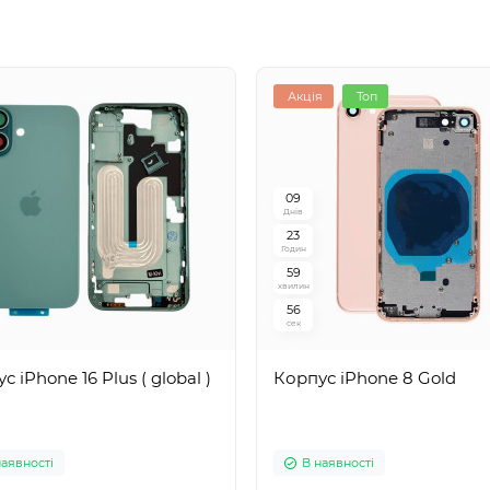
Акція
Топ
0
9
Днів
2
3
Годин
5
9
хвилин
5
5
сек
с iPhone 16 Plus ( global )
Корпус iPhone 8 Gold
наявності
В наявності