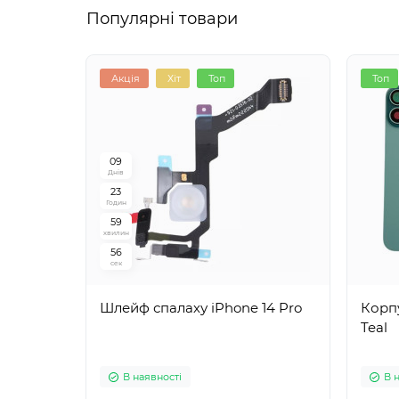
Популярні товари
Акція
Хіт
Топ
Топ
0
9
Днів
2
3
Годин
5
9
хвилин
5
5
сек
Шлейф спалаху iPhone 14 Pro
Корпу
Teal
В наявності
В 