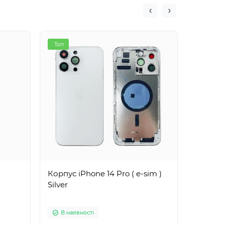
Топ
Топ
Корпус iPhone 14 Pro ( e-sim )
Сенсор 
Silver
iPhone 
В наявності
В ная