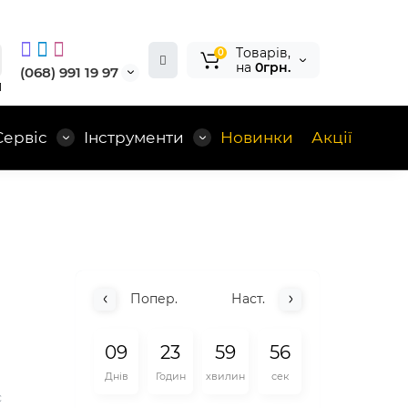
Tоварів,
0
на
0грн.
(068) 991 19 97
1
Сервіс
Інструменти
Новинки
Акції
Попер.
Наст.
0
9
2
3
5
9
5
5
Днів
Годин
хвилин
сек
є