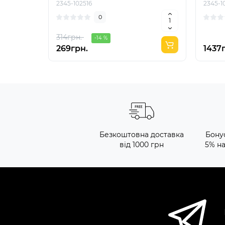
2345-102516
2345-1
0
314грн.
-14 %
269грн.
1437
Безкоштовна доставка
Бону
від 1000 грн
5% н