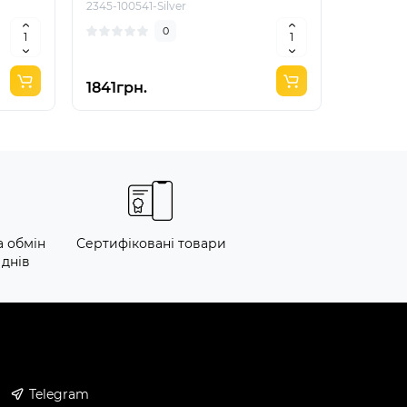
2345-100541-Silver
2345-100
0
1841грн.
449грн
а обмін
Сертифіковані товари
 днів
Telegram