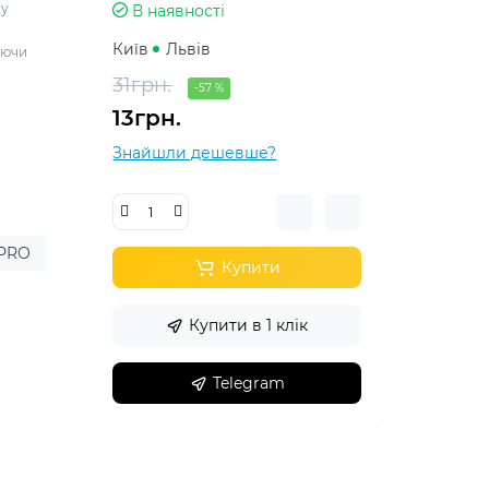
лу
В наявності
Київ
Львів
уючи
31грн.
-57 %
13грн.
Знайшли дешевше?
 PRO
Купити
Купити в 1 клік
Telegram