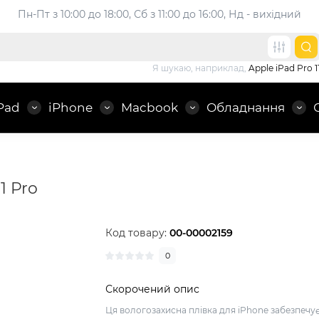
Пн-Пт з 10:00 до 18:00, 
Сб з 11:00 до 16:00, Нд - вихідний
Я шукаю, наприклад,
Apple iPad Pro 1
Pad
iPhone
Macbook
Обладнання
1 Pro
Код товару:
00-00002159
0
Скорочений опис
Ця вологозахисна плівка для iPhone забезпечу