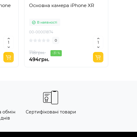
Основна камера iPhone XR
Дисплей iPh
MusttBy
В наявності
В ная
00-00001874
2345-1029
0
718грн.
-31 %
494грн.
4490гр
а обмін
Сертифіковані товари
 днів