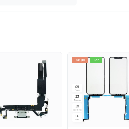
Акція
Топ
0
9
Днів
2
3
Годин
5
9
хвилин
5
5
сек