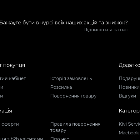
Бажаєте бути в курсі всіх наших акцій та знижок?
Підпишіться на нас
т покупця
Додатк
ий кабінет
Історія замовлень
Подарунк
ки
Розсилка
Новинки
ти
Повернення товару
Відгуки
ація
Категорі
р оферти
Правила повернення
Kivi Servi
товару
Macbook
ця з b2b клієнтами
Про нас