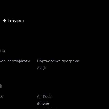
Telegram
ово
ові сертифікати
Партнерська програма
Акції
ї
ce
Air Pods
iPhone