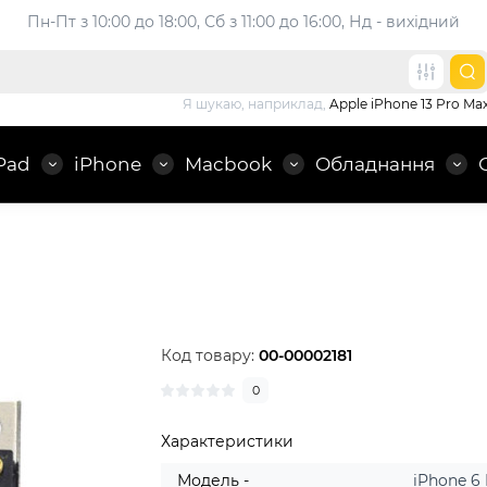
Пн-Пт з 10:00 до 18:00, 
Сб з 11:00 до 16:00, Нд - вихідний
Я шукаю, наприклад,
Apple iPhone 13 Pro Ma
Pad
iPhone
Macbook
Обладнання
Код товару:
00-00002181
0
Характеристики
Модель -
iPhone 6 