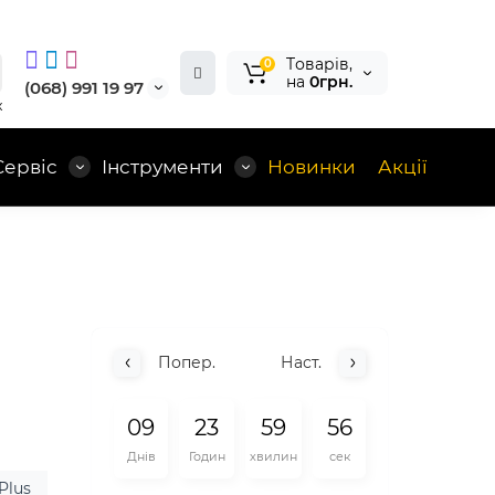
Tоварів,
0
на
0грн.
(068) 991 19 97
x
Сервіс
Інструменти
Новинки
Акції
Попер.
Наст.
0
9
2
3
5
9
5
5
Днів
Годин
хвилин
сек
Plus