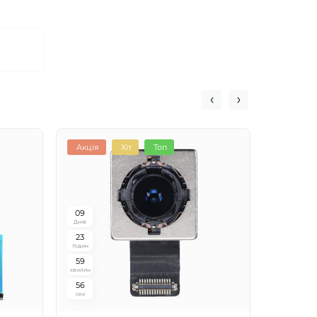
Акція
Хіт
Топ
Топ
0
9
Днів
2
3
Годин
5
9
хвилин
5
5
сек