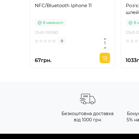
NFC/Bluetooth Iphone 11
Розʼє
шлейф
В наявності
В 
2345-100360
2345-1
0
67грн.
1033
Безкоштовна доставка
Бону
від 1000 грн
5% н