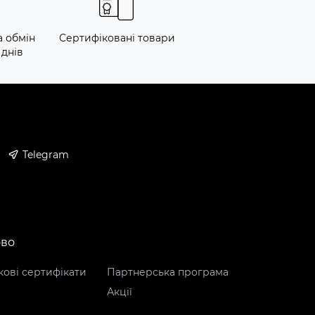
а обмін
Сертифіковані товари
 днів
Telegram
ово
ові сертифікати
Партнерська програма
Акції