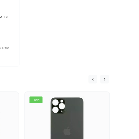
и та
нтом
Топ
Топ