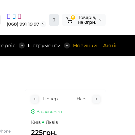
Tоварів,
0
на
0грн.
(068) 991 19 97
1
Сервіс
Інструменти
Новинки
Акції
Попер.
Наст.
В наявності
Київ
Львів
225грн.
Phone,