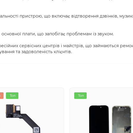
альності пристрою, що включає відтворення дзвінків, музик
 основної плати, що запобігає проблемам із звуком.
сійних сервісних центрів і майстрів, що займаються ремо
вання та задоволеність клієнтів.
я
Топ
Топ