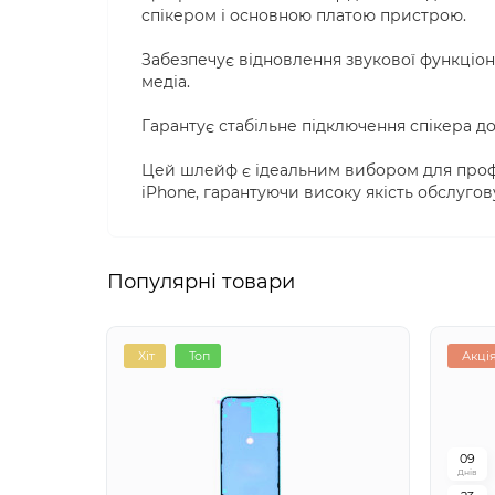
спікером і основною платою пристрою.
Забезпечує відновлення звукової функціон
медіа.
Гарантує стабільне підключення спікера до
Цей шлейф є ідеальним вибором для профе
iPhone, гарантуючи високу якість обслугову
Популярні товари
Хіт
Топ
Акці
0
9
Днів