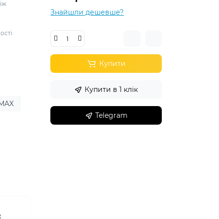
між
Знайшли дешевше?
ості
Купити
Купити в 1 клік
 MAX
Telegram
ж