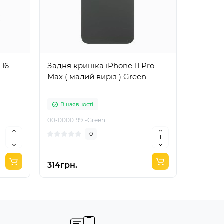
 16
Задня кришка iPhone 11 Pro
Max ( малий виріз ) Green
В наявності
В ная
00-00001991-Green
2345-102
0
314грн.
180грн