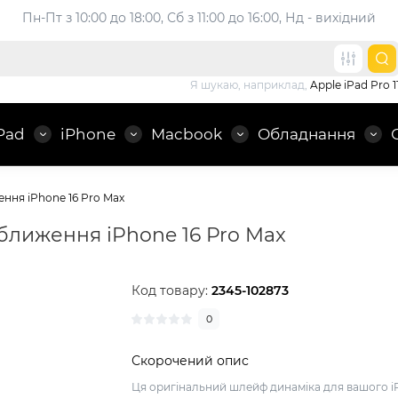
Пн-Пт з 10:00 до 18:00, 
Сб з 11:00 до 16:00, Нд - вихідний
Я шукаю, наприклад,
Apple iPad Pro 1
Pad
iPhone
Macbook
Обладнання
ння iPhone 16 Pro Max
ближення iPhone 16 Pro Max
Код товару:
2345-102873
0
Скорочений опис
Ця оригінальний шлейф динаміка для вашого i