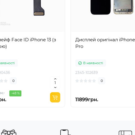
 Face ID iPhone 13 (з
Дисплей оригінал iPhone
ою)
Pro
наявності
В наявності
00436
2345-102639
0
0
н.
-48 %
рн.
11899грн.