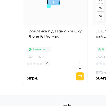
2
3
Годин
5
9
хвилин
5
5
сек
Проклейка під задню кришку
JC шлейф
iPhone 16 Pro Max
пайк
В наявності
В 
2345-102696
2345-1
0
1123гр
31грн.
584г