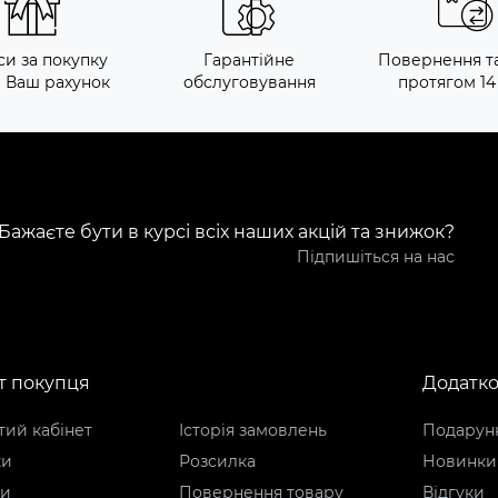
си за покупку
Гарантійне
Повернення т
а Ваш рахунок
обслуговування
протягом 14
Бажаєте бути в курсі всіх наших акцій та знижок?
Підпишіться на нас
т покупця
Додатк
ий кабінет
Історія замовлень
Подарунк
ки
Розсилка
Новинки
ти
Повернення товару
Відгуки