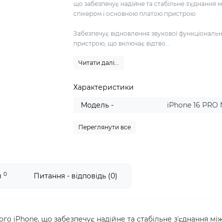
що забезпечує надійне та стабільне зʼєднання 
спікером і основною платою пристрою.
Забезпечує відновлення звукової функціональн
пристрою, що включає відтво...
Читати далі...
Характеристики
Модель -
iPhone 16 PRO
Переглянути все
0
и
Питання - відповідь (0)
о iPhone, що забезпечує надійне та стабільне зʼєднання мі