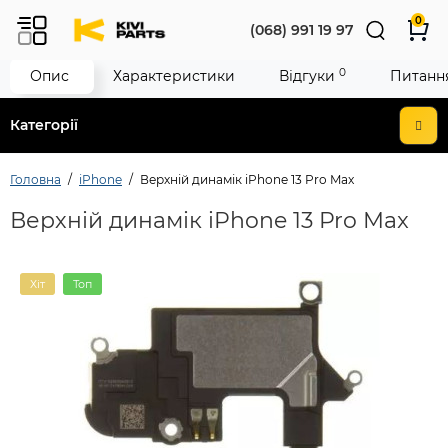
0
(068) 991 19 97
0
Опис
Характеристики
Відгуки
Питання
Категорії
Головна
iPhone
Верхній динамік iPhone 13 Pro Max
Верхній динамік iPhone 13 Pro Max
Хіт
Топ