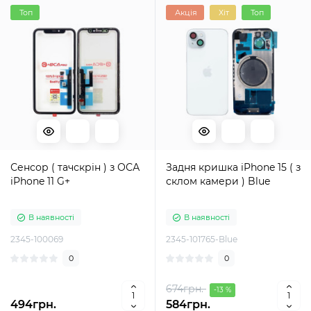
Топ
Акція
Хіт
Топ
Сенсор ( тачскрін ) з ОСА
Задня кришка iPhone 15 ( з
iPhone 11 G+
склом камери ) Blue
В наявності
В наявності
2345-100069
2345-101765-Blue
0
0
674грн.
-13 %
494грн.
584грн.