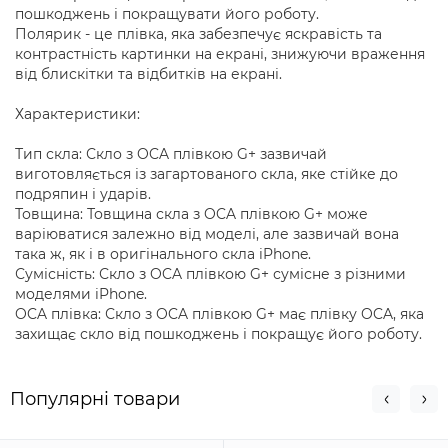
пошкоджень і покращувати його роботу.
Полярик - це плівка, яка забезпечує яскравість та
контрастність картинки на екрані, знижуючи враження
від блискітки та відбитків на екрані.
Характеристики:
Тип скла: Скло з OCA плівкою G+ зазвичай
виготовляється із загартованого скла, яке стійке до
подряпин і ударів.
Товщина: Товщина скла з OCA плівкою G+ може
варіюватися залежно від моделі, але зазвичай вона
така ж, як і в оригінального скла iPhone.
Сумісність: Скло з OCA плівкою G+ сумісне з різними
моделями iPhone.
OCA плівка: Скло з OCA плівкою G+ має плівку OCA, яка
захищає скло від пошкоджень і покращує його роботу.
Популярні товари