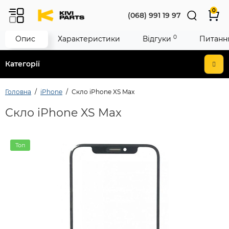
0
(068) 991 19 97
0
Опис
Характеристики
Відгуки
Питання
Категорії
Головна
iPhone
Скло iPhone XS Max
Скло iPhone XS Max
Топ