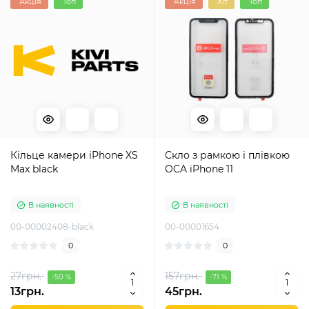
Акція
Топ
Акція
Хіт
Топ
Кільце камери iPhone XS
Скло з рамкою і плівкою
Max black
OCA iPhone 11
В наявності
В наявності
00-00002408-black
00-00001654
0
0
27грн.
157грн.
-50 %
-71 %
13грн.
45грн.