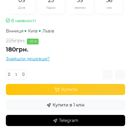
0
9
2
3
5
9
5
5
Днів
Годин
хвилин
сек
В наявності
Вінниця
Київ
Львів
225грн.
-20 %
180грн.
Знайшли дешевше?
Купити
Купити в 1 клік
Telegram