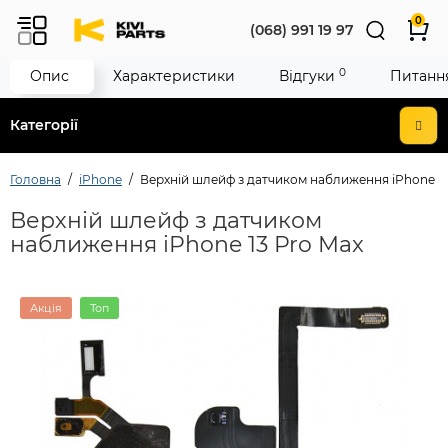
0
(068) 991 19 97
0
Опис
Характеристики
Відгуки
Питання
Категорії
Головна
iPhone
Верхній шлейф з датчиком наближення iPhone 13
Верхній шлейф з датчиком
наближення iPhone 13 Pro Max
Акція
Топ