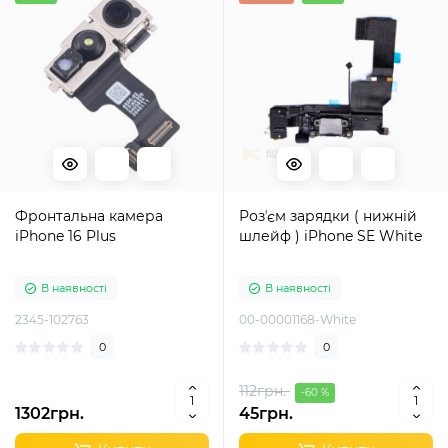
Фронтальна камера
Розʼєм зарядки ( нижній
iPhone 16 Plus
шлейф ) iPhone SE White
В наявності
В наявності
2345-102763
00-00001168-White
0
0
112грн.
-60 %
1302грн.
45грн.