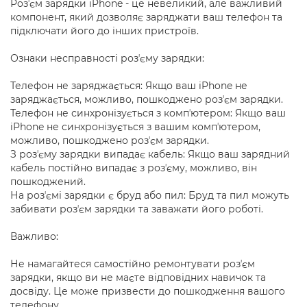
Розʼєм зарядки iPhone - це невеликий, але важливий
компонент, який дозволяє заряджати ваш телефон та
підключати його до інших пристроїв.
Ознаки несправності розʼєму зарядки:
Телефон не заряджається: Якщо ваш iPhone не
заряджається, можливо, пошкоджено розʼєм зарядки.
Телефон не синхронізується з компʼютером: Якщо ваш
iPhone не синхронізується з вашим компʼютером,
можливо, пошкоджено розʼєм зарядки.
З розʼєму зарядки випадає кабель: Якщо ваш зарядний
кабель постійно випадає з розʼєму, можливо, він
пошкоджений.
На розʼємі зарядки є бруд або пил: Бруд та пил можуть
забивати розʼєм зарядки та заважати його роботі.
Важливо:
Не намагайтеся самостійно ремонтувати розʼєм
зарядки, якщо ви не маєте відповідних навичок та
досвіду. Це може призвести до пошкодження вашого
телефону.