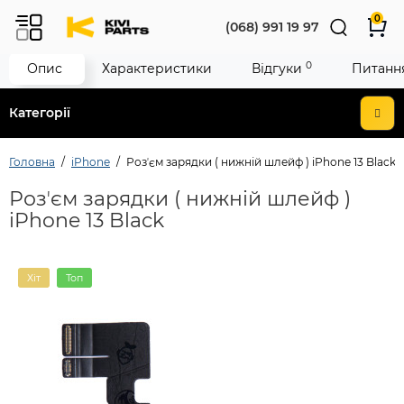
0
(068) 991 19 97
0
Опис
Характеристики
Відгуки
Питання
Категорії
Головна
iPhone
Розʼєм зарядки ( нижній шлейф ) iPhone 13 Black
Розʼєм зарядки ( нижній шлейф )
iPhone 13 Black
Хіт
Топ