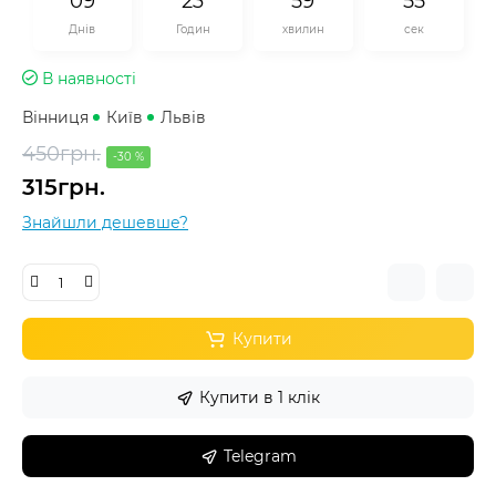
0
9
2
3
5
9
5
5
Днів
Годин
хвилин
сек
В наявності
Вінниця
Київ
Львів
450грн.
-30 %
315грн.
Знайшли дешевше?
Купити
Купити в 1 клік
Telegram