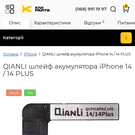
0
(068) 991 19 97
0
Опис
Характеристики
Відгуки
Питання
Категорії
Головна
iPhone
QIANLI шлейф акумулятора iPhone 14 / 14 PLUS
QIANLI шлейф акумулятора iPhone 14
/ 14 PLUS
Акція
Топ