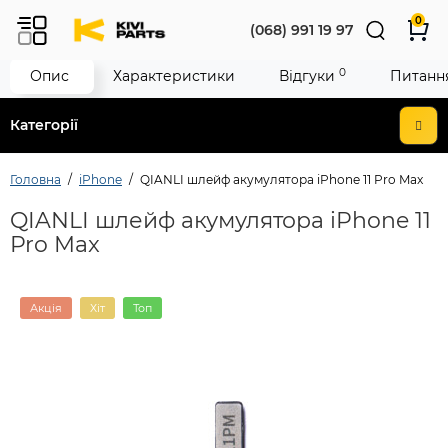
0
(068) 991 19 97
0
Опис
Характеристики
Відгуки
Питання
Категорії
Головна
iPhone
QIANLI шлейф акумулятора iPhone 11 Pro Max
QIANLI шлейф акумулятора iPhone 11
Pro Max
Акція
Хіт
Топ