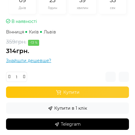
0
9
2
3
5
9
5
5
Днів
Годин
хвилин
сек
В наявності
Вінниця
Київ
Львів
359грн.
-13 %
314грн.
Знайшли дешевше?
Купити
Купити в 1 клік
Telegram