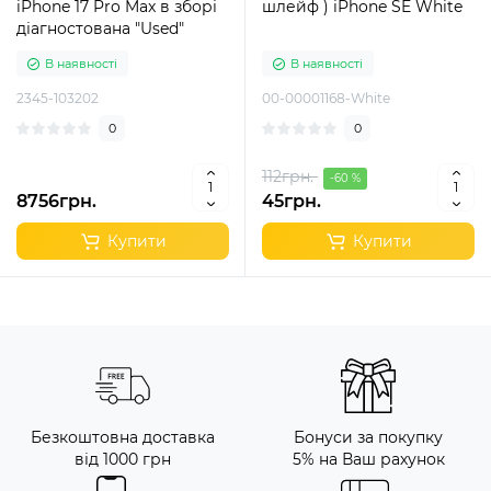
iPhone 17 Pro Max в зборі
шлейф ) iPhone SE White
діагностована "Used"
В наявності
В наявності
2345-103202
00-00001168-White
0
0
112грн.
-60 %
8756грн.
45грн.
Купити
Купити
Безкоштовна доставка
Бонуси за покупку
від 1000 грн
5% на Ваш рахунок