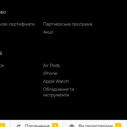
ово
ові сертифікати
Партнерська програма
Акції
ї
ce
Air Pods
iPhone
Apple Watch
Обладнання та
інструменти
Порівняння
Ви переглядали
0
0
0