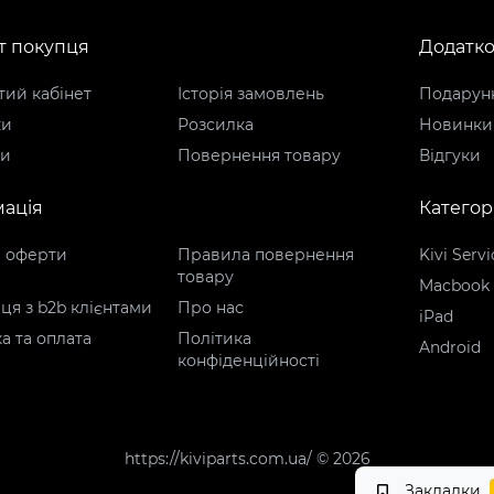
т покупця
Додатк
ий кабінет
Історія замовлень
Подарунк
ки
Розсилка
Новинки
ти
Повернення товару
Відгуки
ація
Категорі
р оферти
Правила повернення
Kivi Servi
товару
Macbook
ця з b2b клієнтами
Про нас
iPad
а та оплата
Політика
Android
конфіденційності
https://kiviparts.com.ua/ © 2026
Закладки