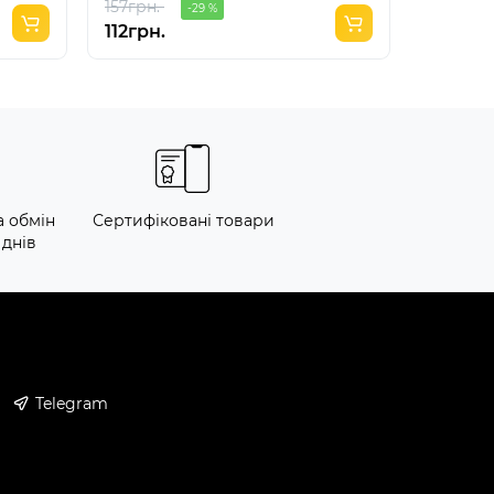
157грн.
675грн.
-29 %
112грн.
675грн
а обмін
Сертифіковані товари
 днів
Telegram