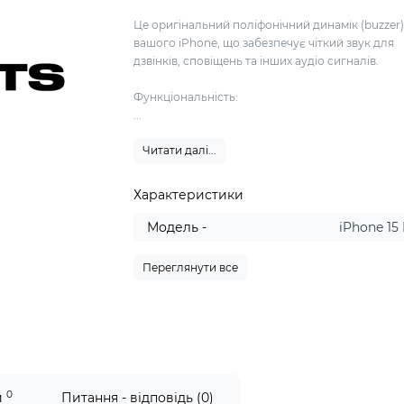
Це оригінальний поліфонічний динамік (buzzer)
вашого iPhone, що забезпечує чіткий звук для
дзвінків, сповіщень та інших аудіо сигналів.
Функціональність:
...
Читати далі...
Характеристики
Модель -
iPhone 15 
Переглянути все
0
и
Питання - відповідь (0)