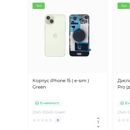
Топ
Топ
Корпус iPhone 15 ( e-sim )
Дисплей
Green
Pro (
В наявності
В 
2345-102451-Green
2345-1
0