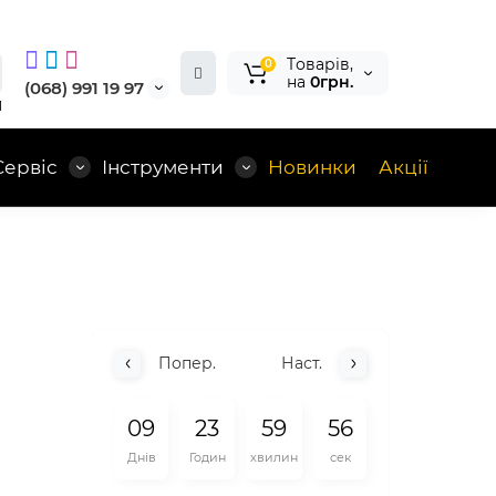
Tоварів,
0
на
0грн.
(068) 991 19 97
1
Сервіс
Інструменти
Новинки
Акції
Попер.
Наст.
0
9
2
3
5
9
5
5
Днів
Годин
хвилин
сек