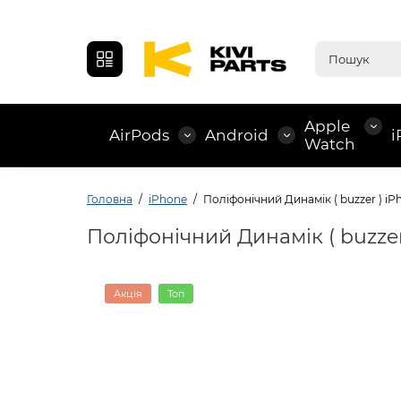
Apple
AirPods
Android
i
Watch
Головна
iPhone
Поліфонічний Динамік ( buzzer ) iPh
Поліфонічний Динамік ( buzzer 
Акція
Топ