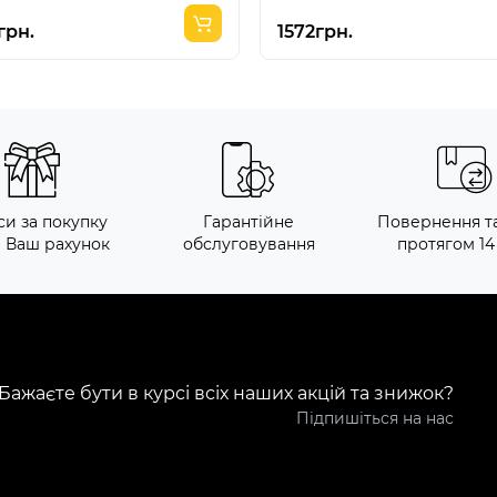
грн.
1572грн.
си за покупку
Гарантійне
Повернення т
а Ваш рахунок
обслуговування
протягом 14
Бажаєте бути в курсі всіх наших акцій та знижок?
Підпишіться на нас