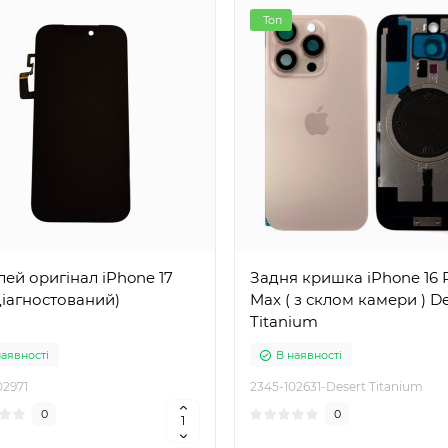
Топ
 оригінал iPhone 17
Задня кришка iPhone 16 
діагностований)
Max ( з склом камери ) De
Titanium
наявності
В наявності
02971
2345-102631-Desert Titanium
0
0