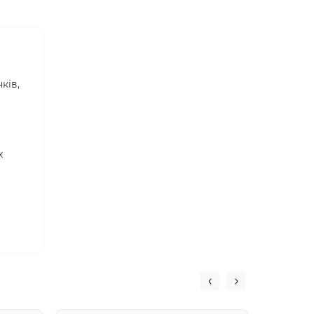
ків,
х