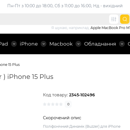
Пн-Пт з 10:00 до 18:00, 
Сб з 11:00 до 16:00, Нд - вихідний
Я шукаю, наприклад,
Apple MacBook Pro M
Pad
iPhone
Macbook
Обладнання
one 15 Plus
) iPhone 15 Plus
Код товару:
2345-102496
0
Скорочений опис
Поліфонічний Динамік (Buzzer) для iPhone