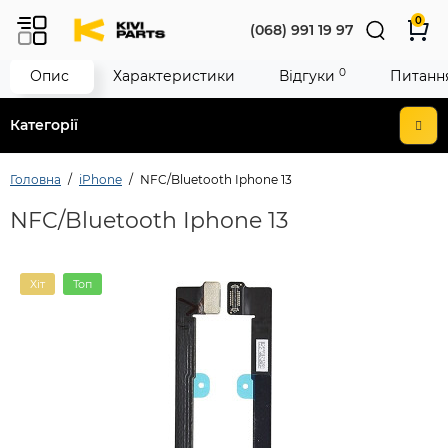
0
(068) 991 19 97
0
Опис
Характеристики
Відгуки
Питання
Категорії
Головна
iPhone
NFC/Bluetooth Iphone 13
NFC/Bluetooth Iphone 13
Хіт
Топ