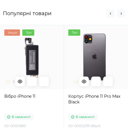
Популярні товари
Акція
Топ
Топ
Вібро iPhone 11
Корпус iPhone 11 Pro Max
Black
В наявності
В наявності
00-00001861
00-00002191-Black