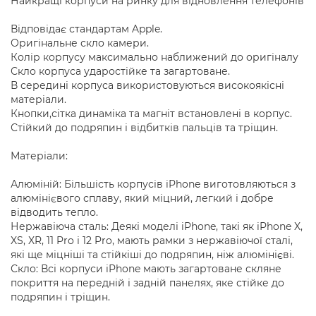
Найкращі корпуси на ринку для відновлення телефонів
Відповідає стандартам Apple.
Оригінальне скло камери.
Колір корпусу максимально наближений до оригіналу
Скло корпуса ударостійке та загартоване.
В середині корпуса використовуються високоякісні
матеріали.
Кнопки,сітка динаміка та магніт встановлені в корпус.
Стійкий до подряпин і відбитків пальців та тріщин.
Матеріали:
Алюміній: Більшість корпусів iPhone виготовляються з
алюмінієвого сплаву, який міцний, легкий і добре
відводить тепло.
Нержавіюча сталь: Деякі моделі iPhone, такі як iPhone X,
XS, XR, 11 Pro і 12 Pro, мають рамки з нержавіючої сталі,
які ще міцніші та стійкіші до подряпин, ніж алюмінієві.
Скло: Всі корпуси iPhone мають загартоване скляне
покриття на передній і задній панелях, яке стійке до
подряпин і тріщин.