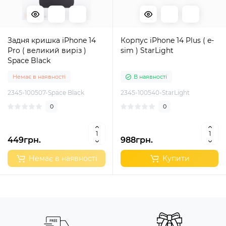
Задня кришка iPhone 14
Корпус iPhone 14 Plus ( e-
Pro ( великий виріз )
sim ) StarLight
Space Black
Немає в наявності
В наявності
2345-100507-Space Black
2345-100540-StarLight
0
0
449грн.
988грн.
Немає в наявності
Купити