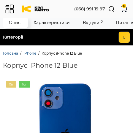
0
(068) 991 19 97
0
Опис
Характеристики
Відгуки
Питання
Категорії
Головна
iPhone
Корпус iPhone 12 Blue
Корпус iPhone 12 Blue
Хіт
Топ