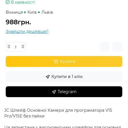
В наявності
Вінниця
Київ
Львів
988грн.
Знайшли дешевше?
Купити
Купити в 1 клік
Telegram
JC Шлейф Основної Камери для програматора V1S
Pro/V1SE без пайки
Ця запчастина є високоякісним шлейфом для основної