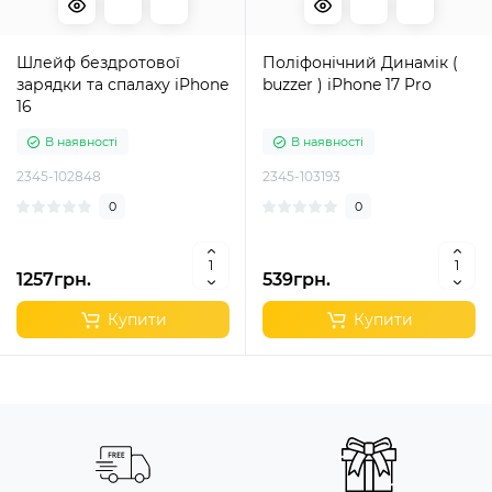
Шлейф бездротової
Поліфонічний Динамік (
зарядки та спалаху iPhone
buzzer ) iPhone 17 Pro
16
В наявності
В наявності
2345-102848
2345-103193
0
0
1257грн.
539грн.
Купити
Купити