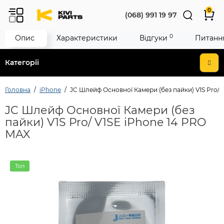
0
(068) 991 19 97
0
Опис
Характеристики
Відгуки
Питання
Категорії
Головна
iPhone
JC Шлейф Основної Камери (без пайки) V1S Pro/ 
JC Шлейф Основної Камери (без
пайки) V1S Pro/ V1SE iPhone 14 PRO
MAX
Топ