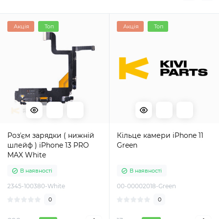
Акція
Топ
Акція
Топ
Розʼєм зарядки ( нижній
Кільце камери iPhone 11
шлейф ) iPhone 13 PRO
Green
MAX White
В наявності
В наявності
2345-100380-White
00-00002018-Green
0
0