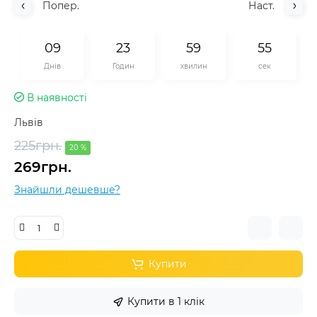
Попер.
Наст.
0
9
2
3
5
9
5
5
Днів
Годин
хвилин
сек
В наявності
Львів
225грн.
20 %
269грн.
Знайшли дешевше?
Купити
Купити в 1 клік