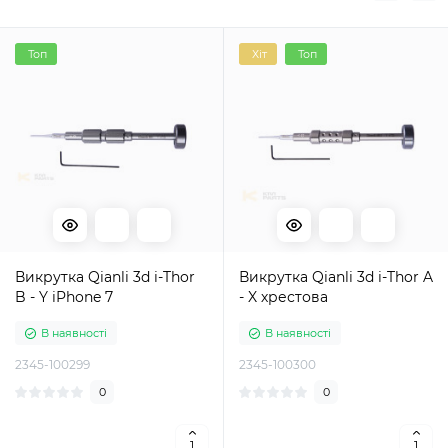
Топ
Хіт
Топ
Викрутка Qianli 3d i-Thor
Викрутка Qianli 3d i-Thor A
B - Y iPhone 7
- X хрестова
В наявності
В наявності
2345-100299
2345-100300
0
0