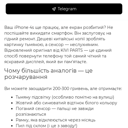
Telegram
Ваш iPhone 4s ще працює, але екран розбитий? Не
поспішайте викидати смартфон. Він заслуговує на
гідний ремонт. Дешеві китайські копії зроблять
картинку тьмяною, а сенсор — неслухняним.
Відновлений оригінал від KIVI PARTS — це єдиний
спосіб повернути телефону той самий чіткий та
яскравий дисплей, який ви пам'ятаєте.
Чому більшість аналогів — це
розчарування
Ви можете заощадити 200-300 гривень, але отримаєте:
Тьмяну підсвітку (особливо помітно на вулиці)
Жовтий або синюватий відтінок білого кольору
Поганий сенсор — пальці не завжди
розпізнаються
Рамку, яка відклеюється через місяць
Пил під склом (і це з заводу!)