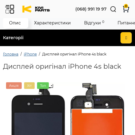
0
(068) 991 19 97
0
Опис
Характеристики
Відгуки
Питання
Категорії
Головна
iPhone
Дисплей оригінал iPhone 4s black
Дисплей оригінал iPhone 4s black
Акція
Хіт
Топ