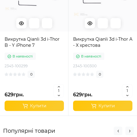
Викрутка Qianli 3d i-Thor
Викрутка Qianli 3d i-Thor A
B - Y iPhone 7
- X хрестова
В наявності
В наявності
2345-100299
2345-100300
0
0
629грн.
629грн.
Купити
Купити
Популярні товари