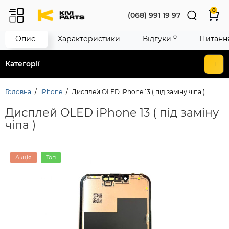
0
(068) 991 19 97
0
Опис
Характеристики
Відгуки
Питання
Категорії
Головна
iPhone
Дисплей OLED iPhone 13 ( під заміну чіпа )
Дисплей OLED iPhone 13 ( під заміну
чіпа )
Акція
Топ