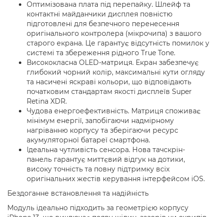
Оптимізована плата під перепайку. Шлейф та
контактні майданчики дисплея повністю
підготовлені для безпечного перенесення
оригінального контролера (мікрочипа) з вашого
старого екрана. Це гарантує відсутність помилок у
системі та збереження рідного True Tone.
Висококласна OLED-матриця. Екран забезпечує
глибокий чорний колір, максимальні кути огляду
та насичені яскраві кольори, що відповідають
початковим стандартам якості дисплеїв Super
Retina XDR.
Чудова енергоефективність. Матриця споживає
мінімум енергії, запобігаючи надмірному
нагріванню корпусу та зберігаючи ресурс
акумуляторної батареї смартфона.
Ідеальна чутливість сенсора. Нова тачскрін-
панель гарантує миттєвий відгук на дотики,
високу точність та повну підтримку всіх
оригінальних жестів керування інтерфейсом iOS.
Бездоганне встановлення та надійність
Модуль ідеально підходить за геометрією корпусу