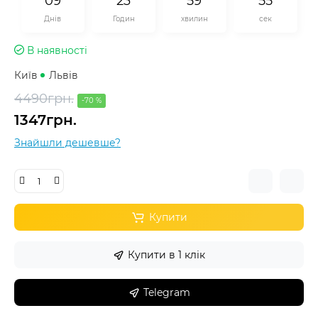
0
9
2
3
5
9
5
5
Днів
Годин
хвилин
сек
В наявності
Київ
Львів
4490грн.
-70 %
1347грн.
Знайшли дешевше?
Купити
Купити в 1 клік
Telegram