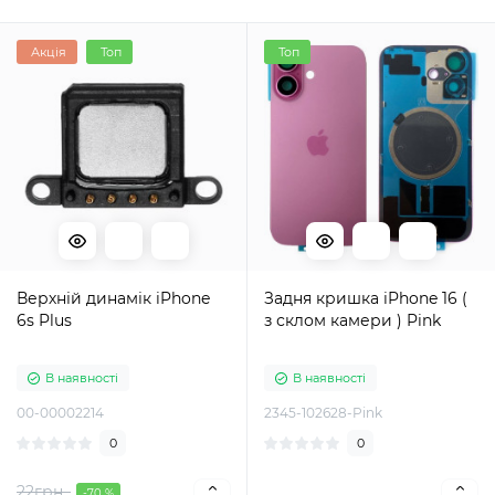
Акція
Топ
Топ
Верхній динамік iPhone
Задня кришка iPhone 16 (
6s Plus
з склом камери ) Pink
В наявності
В наявності
00-00002214
2345-102628-Pink
0
0
22грн.
-70 %