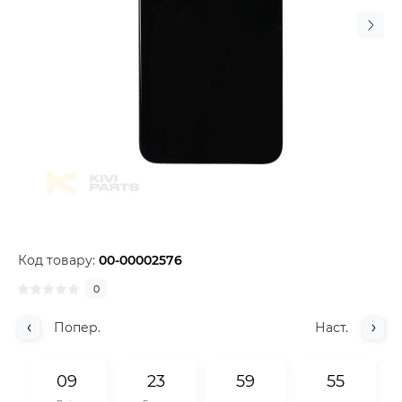
Код товару:
00-00002576
0
Попер.
Наст.
0
9
2
3
5
9
5
5