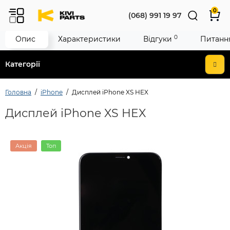
0
(068) 991 19 97
0
Опис
Характеристики
Відгуки
Питання
Категорії
Головна
iPhone
Дисплей iPhone XS HEX
Дисплей iPhone XS HEX
Акція
Топ