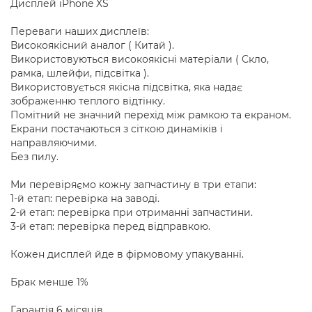
Дисплей iPhone XS
Переваги наших дисплеїв:
Високоякісний аналог ( Китай ).
Використовуються високоякісні матеріали ( Скло,
рамка, шлейфи, підсвітка ).
Використовується якісна підсвітка, яка надає
зображенню теплого відтінку.
Помітний не значний перехід між рамкою та екраном.
Екрани постачаються з сіткою динаміків і
направляючими.
Без пилу.
Ми перевіряємо кожну запчастину в три етапи:
1-й етап: перевірка на заводі.
2-й етап: перевірка при отриманні запчастини.
3-й етап: перевірка перед відправкою.
Кожен дисплей йде в фірмовому упакуванні.
Брак менше 1%
Гарантія 6 місяців.