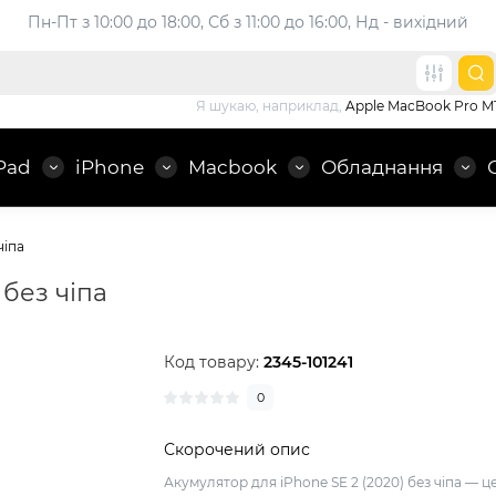
Пн-Пт з 10:00 до 18:00, 
Сб з 11:00 до 16:00, Нд - вихідний
Я шукаю, наприклад,
Apple MacBook Pro M
Pad
iPhone
Macbook
Обладнання
чіпа
 без чіпа
Код товару:
2345-101241
0
Скорочений опис
Акумулятор для iPhone SE 2 (2020) без чіпа — ц