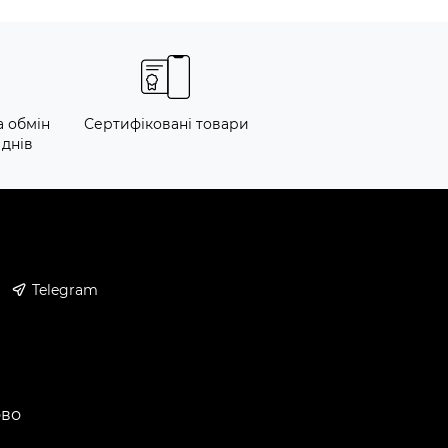
а обмін
Сертифіковані товари
 днів
Telegram
ово