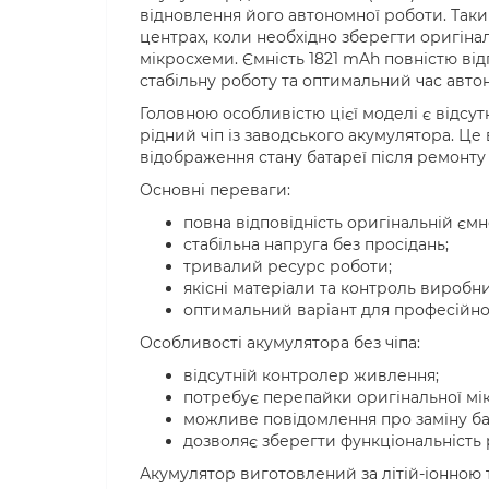
відновлення його автономної роботи. Таки
центрах, коли необхідно зберегти оригін
мікросхеми. Ємність 1821 mAh повністю ві
стабільну роботу та оптимальний час автон
Головною особливістю цієї моделі є відсу
рідний чіп із заводського акумулятора. Ц
відображення стану батареї після ремонту 
Основні переваги:
повна відповідність оригінальній ємно
стабільна напруга без просідань;
тривалий ресурс роботи;
якісні матеріали та контроль виробн
оптимальний варіант для професійно
Особливості акумулятора без чіпа:
відсутній контролер живлення;
потребує перепайки оригінальної мі
можливе повідомлення про заміну ба
дозволяє зберегти функціональність 
Акумулятор виготовлений за літій-іонною 