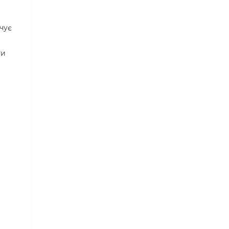
чує
ти