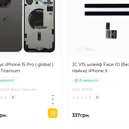
с iPhone 15 Pro ( global )
JC V1S шлейф Face ID (бе
 Titanium
пайки) iPhone X
наявності
В наявності
02453-Black Titanium
2345-101350
0
0
рн.
337грн.