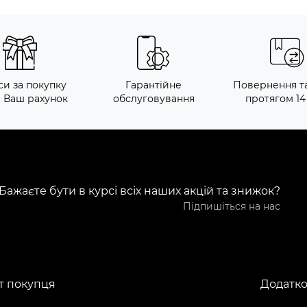
си за покупку
Гарантійне
Повернення т
а Ваш рахунок
обслуговування
протягом 14
Бажаєте бути в курсі всіх наших акцій та знижок?
Підпишіться на нас
т покупця
Додатк