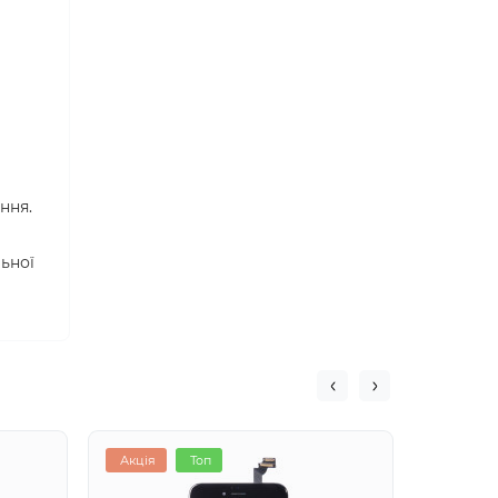
ння.
льної
Акція
Топ
Хіт