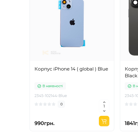
Корпус iPhone 14 ( global ) Blue
Корпу
Black
В наявності
В 
2345-102144-Blue
2345-1
0
990грн.
1841г