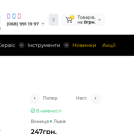
Tоварів,
0
на
0грн.
(068) 991 19 97
1
Сервіс
Інструменти
Новинки
Акції
Попер.
Наст.
В наявності
Вінниця
Львів
247грн.
е