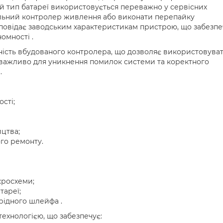
й тип батареї використовується переважно у сервісних
альний контролер живлення або виконати перепайку
дповідає заводським характеристикам пристрою, що забезпе
омності .
тність вбудованого контролера, що дозволяє використовува
е важливо для уникнення помилок системи та коректного
.
сті;
ицтва;
го ремонту.
кросхеми;
тареї;
рідного шлейфа .
технологією, що забезпечує: