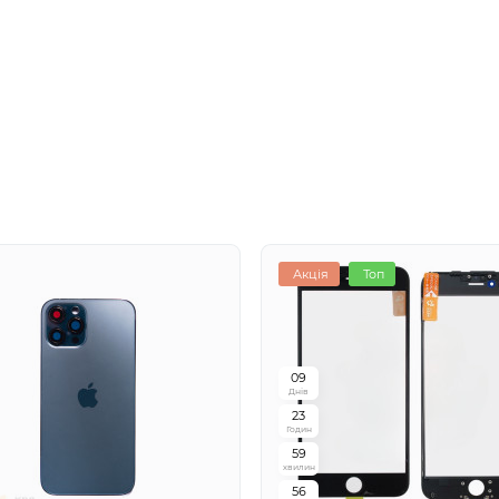
Акція
Топ
0
9
Днів
2
3
Годин
5
9
хвилин
5
5