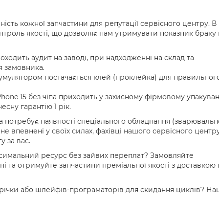
ість кожної запчастини для репутації сервісного центру. В
контроль якості, що дозволяє нам утримувати показник браку 
оходить аудит на заводі, при надходженні на склад та
я замовника.
кумулятором постачається клей (проклейка) для правильног
hone 15 без чіпа приходить у захисному фірмовому упакуван
есну гарантію 1 рік.
 потребує наявності спеціального обладнання (зварювальн
не впевнені у своїх силах, фахівці нашого сервісного центр
у за вас.
ксимальний ресурс без зайвих переплат? Замовляйте
дні та отримуйте запчастини преміальної якості з доставкою 
трічки або шлейфів-програматорів для скидання циклів? На