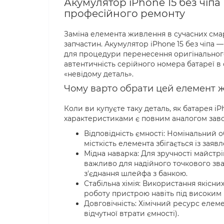
Акумулятор iPhone 15 без чіпа
професійного ремонту
Заміна елемента живлення в сучасних сма
запчастин. Акумулятор iPhone 15 без чіпа —
для процедури перенесення оригінального
автентичність серійного номера батареї в
«невідому деталь».
Чому варто обрати цей елемент 
Коли ви купуєте таку деталь, як батарея iP
характеристиками є повним аналогом зав
Відповідність ємності: Номінальний 
місткість елемента збігається із зая
Мідна наварка: Для зручності майстр
важливо для надійного точкового зва
з'єднання шлейфа з банкою.
Стабільна хімія: Використання якісни
роботу пристрою навіть під високим
Довговічність: Хімічний ресурс елем
відчутної втрати ємності).