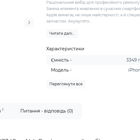
Раціональний вибір для професійного ремонту
Заміна елемента живлення в сучасних смартфо
Apple вимагає не лише майстерності, а й специ
запчастин. Акумулято...
Читати далі...
Характеристики
Ємність -
3349
Модель -
iPhon
Переглянути все
1
и
Питання - відповідь (0)