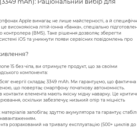
 (3349 mAh): Раціональний вибір для
ртфонах Apple вимагає не лише майстерності, а й специфіч
 це високоякісна літій-іонна «банка», спеціально підготовле
 контролера (BMS). Таке рішення дозволяє зберегти
 системі iOS та уникнути появи сервісних повідомлень про
живлення?
hone 15 без чіпа, ви отримуєте продукт, що за своїми
одського компонента:
обсяг енергії складає 3349 mAh. Ми гарантуємо, що фактична
вленою, що повертає смартфону початкову автономність.
ів контакти елемента мають якісну мідну наварку. Це критич
рювання, оскільки забезпечує низький опір та міцність
х матеріалів запобігає здуттю акумулятора та гарантує стабі
 навантаженням.
ента розрахований на тривалу експлуатацію (500+ циклів до