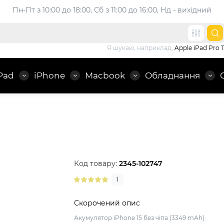
Пн-Пт з 10:00 до 18:00, 
Сб з 11:00 до 16:00, Нд - вихідний
Я шукаю, наприклад,
Apple iPad Pro 1
Pad
iPhone
Macbook
Обладнання
Код товару:
2345-102747
1
Скорочений опис
Акумулятор iPhone 15 без чіпа (3349 mAh):