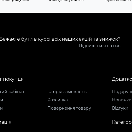
Бажаєте бути в курсі всіх наших акцій та знижок?
Підпишіться на нас
т покупця
Додатк
ий кабінет
Історія замовлень
Подарунк
ки
Розсилка
Новинки
ти
Повернення товару
Відгуки
ація
Категорі