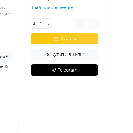
Знайшли дешевше?
нах
фічних
Купити
Купити в 1 клік
 mAh
e 15
Telegram