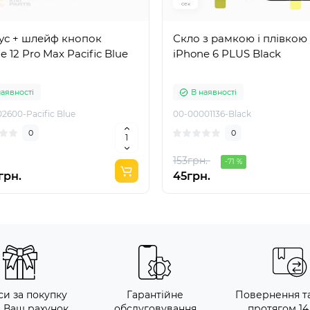
сек
ус + шлейф кнопок
Скло з рамкою і плівко
e 12 Pro Max Pacific Blue
iPhone 6 PLUS Black
наявності
В наявності
02600-Pacific Blue
00-00001136-Black
0
0
153грн.
-71 %
грн.
45грн.
си за покупку
Гарантійне
Повернення т
а Ваш рахунок
обслуговування
протягом 14