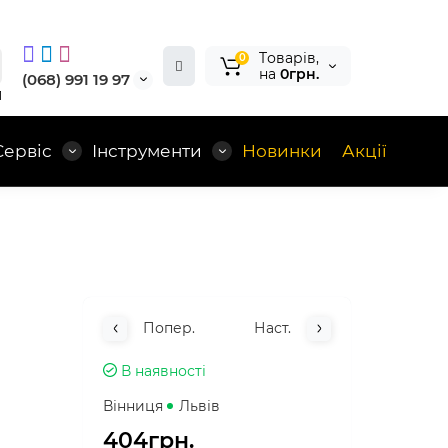
Tоварів,
0
на
0грн.
(068) 991 19 97
1
Сервіс
Інструменти
Новинки
Акції
Попер.
Наст.
В наявності
Вінниця
Львів
404грн.