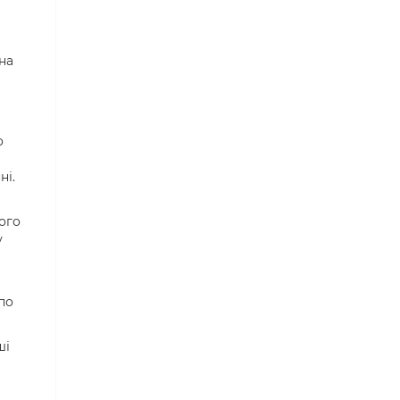
на
о
ні.
ого
у
по
ші