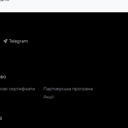
Telegram
ово
ові сертифікати
Партнерська програма
Акції
ї