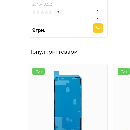
2345-102621
0
9грн.
Популярні товари
Топ
Топ