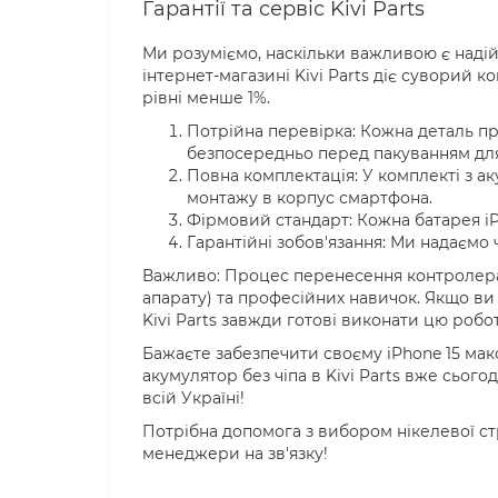
Гарантії та сервіс Kivi Parts
Ми розуміємо, наскільки важливою є надійн
інтернет-магазині Kivi Parts діє суворий 
рівні менше 1%.
Потрійна перевірка: Кожна деталь пр
безпосередньо перед пакуванням дл
Повна комплектація: У комплекті з а
монтажу в корпус смартфона.
Фірмовий стандарт: Кожна батарея iP
Гарантійні зобов'язання: Ми надаємо ч
Важливо: Процес перенесення контролера
апарату) та професійних навичок. Якщо ви 
Kivi Parts завжди готові виконати цю робот
Бажаєте забезпечити своєму iPhone 15 ма
акумулятор без чіпа в Kivi Parts вже сього
всій Україні!
Потрібна допомога з вибором нікелевої с
менеджери на зв'язку!