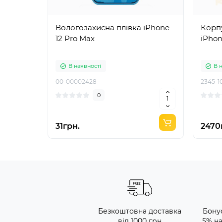
Вологозахисна плівка iPhone
Корп
12 Pro Max
iPhon
В наявності
В 
00-00002428
2345-1
0
31грн.
2470
Безкоштовна доставка
Бону
від 1000 грн
5% н