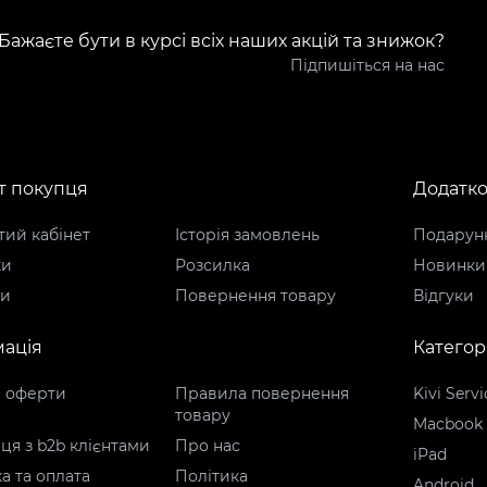
Бажаєте бути в курсі всіх наших акцій та знижок?
Підпишіться на нас
т покупця
Додатк
ий кабінет
Історія замовлень
Подарунк
ки
Розсилка
Новинки
ти
Повернення товару
Відгуки
ація
Категорі
р оферти
Правила повернення
Kivi Servi
товару
Macbook
ця з b2b клієнтами
Про нас
iPad
а та оплата
Політика
Android