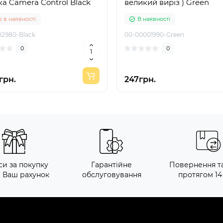
а Camera Control Black
великий виріз ) Green
 в наявності
В наявності
02980-Black
00-00001990-Green
0
0
грн.
247грн.
си за покупку
Гарантійне
Повернення т
а Ваш рахунок
обслуговування
протягом 14