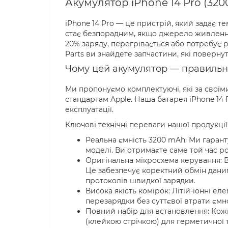
Акумулятор iPhone 14 Pro (320
iPhone 14 Pro — це пристрій, який задає 
стає безпорадним, якщо джерело живленн
20% заряду, перегрівається або потребує ро
Parts ви знайдете запчастини, які поверн
Чому цей акумулятор — правильн
Ми пропонуємо комплектуючі, які за своїм
стандартам Apple. Наша батарея iPhone 14
експлуатації.
Ключові технічні переваги нашої продукції
Реальна ємність 3200 mAh: Ми гарант
моделі. Ви отримаєте саме той час р
Оригінальна мікросхема керування: В
Це забезпечує коректний обмін даним
протоколів швидкої зарядки.
Висока якість комірок: Літій-іонні е
перезарядки без суттєвої втрати ємно
Повний набір для встановлення: Кож
(клейкою стрічкою) для герметичної т