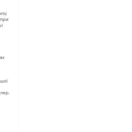
onic
 при
vi
ах
ашої
олер.