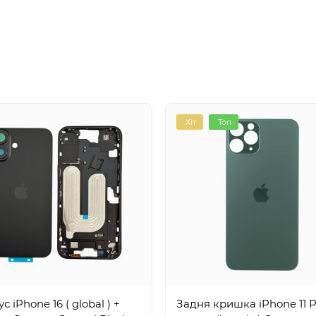
Хіт
Топ
с iPhone 16 ( global ) +
Задня кришка iPhone 11 P