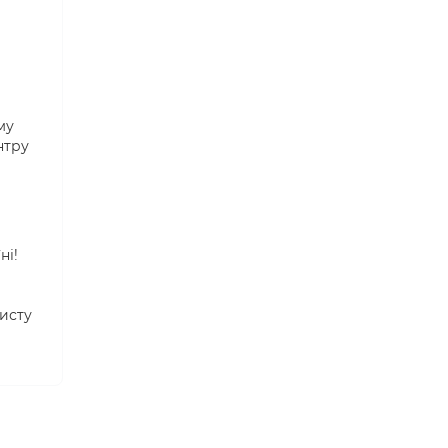
му
нтру
ні!
исту