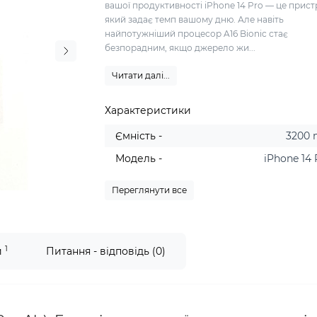
вашої продуктивності iPhone 14 Pro — це пристр
який задає темп вашому дню. Але навіть
найпотужніший процесор A16 Bionic стає
безпорадним, якщо джерело жи...
Читати далі...
Характеристики
Ємність -
3200
Модель -
iPhone 14
Переглянути все
1
и
Питання - відповідь (0)