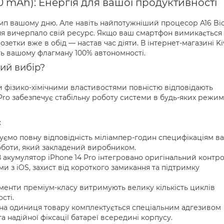
0 mAh): Енергія для вашої продуктивності
темп вашому дню. Але навіть найпотужніший процесор A16 Bi
я вичерпало свій ресурс. Якщо ваш смартфон вимикається
зетки вже в обід — настав час діяти. В інтернет-магазині Ki
уть вашому флагману 100% автономності.
ий вибір?
и фізико-хімічними властивостями повністю відповідають
 Pro забезпечує стабільну роботу системи в будь-яких режим
:
уємо повну відповідність міліампер-годин специфікаціям в
оботи, який закладений виробником.
 акумулятор iPhone 14 Pro інтегровано оригінальний контр
и з iOS, захист від короткого замикання та підтримку
лементи преміум-класу витримують велику кількість циклів
сті.
на одиниця товару комплектується спеціальним адгезивом
а надійної фіксації батареї всередині корпусу.