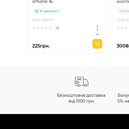
iPhone 16
кнопк
В наявності
Немає
2345-103179
2345-1
0
225грн.
3008
Безкоштовна доставка
Бону
від 1000 грн
5% н