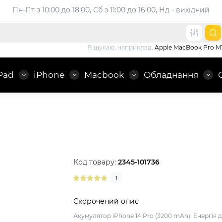
Пн-Пт з 10:00 до 18:00, 
Сб з 11:00 до 16:00, Нд - вихідний
Я шукаю, наприклад,
Apple MacBook Pro M
Pad
iPhone
Macbook
Обладнання
Код товару:
2345-101736
1
Скорочений опис
Акумулятор iPhone 14 Pro (3200 mAh): Енергія 