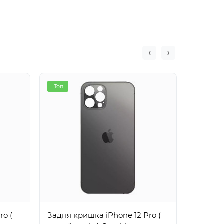
Топ
Хіт
ro (
Задня кришка iPhone 12 Pro (
Корпус i