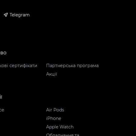
Telegram
ово
ові сертифікати
Партнерська програма
Акції
ї
ce
Air Pods
iPhone
Apple Watch
Обладнання та