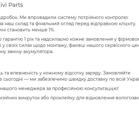
ivi Parts
 підробок. Ми впровадили систему потрійного контролю:
на наш склад та фінальний огляд перед відправкою клієнту.
ині становить менше 1%.
мо гарантію 1 рік та надсилаємо кожне замовлення у фірмово
і у своїх силах щодо монтажу, фахівці нашого сервісного це
йну заміну акумулятора.
 та впевненість у кожному відсотку заряду. Замовляйте
е сьогодні — ми забезпечимо швидку доставку по всій Украї
о нашого менеджера за професійною консультацією!
изійних викруток або проклейку для відновлення вологозах