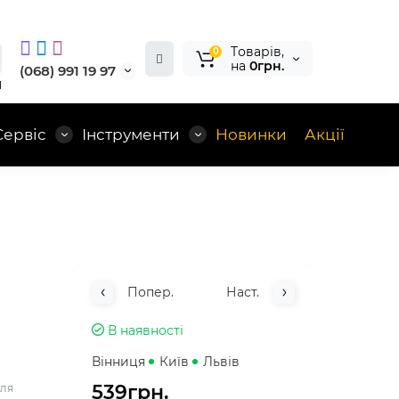
Tоварів,
0
на
0грн.
(068) 991 19 97
1
Сервіс
Інструменти
Новинки
Акції
Попер.
Наст.
В наявності
Вінниця
Київ
Львів
539грн.
для