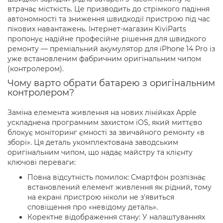
втрачає місткість. Це призводить до стрімкого падіння
автономності та зниження швидкодії пристрою під час
пікових навантажень. Інтернет-магазин KiviParts
пропонує надійне професійне рішення для швидкого
ремонту — преміальний акумулятор для iPhone 14 Pro із
уже встановленим фабричним оригінальним чипом
(контролером).
Чому варто обрати батарею з оригінальним
контролером?
Заміна елемента живлення на нових лінійках Apple
ускладнена програмним захистом iOS, який миттєво
блокує моніторинг ємності за звичайного ремонту «в
зборі». Ця деталь укомплектована заводським
оригінальним чипом, що надає майстру та клієнту
ключові переваги:
Повна відсутність помилок: Смартфон розпізнає
встановлений елемент живлення як рідний, тому
на екрані пристрою ніколи не з'явиться
сповіщення про «невідому деталь».
Коректне відображення стану: У налаштуваннях