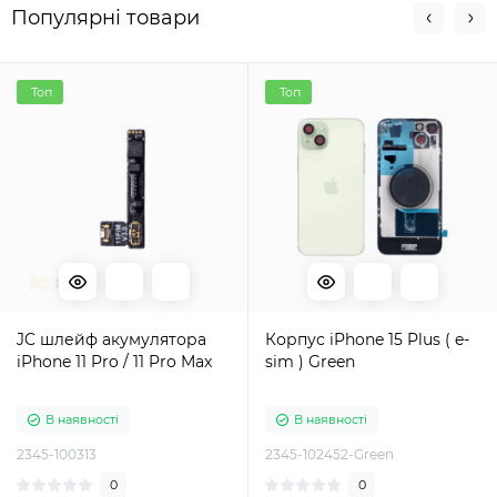
Популярні товари
Топ
Топ
JC шлейф акумулятора
Корпус iPhone 15 Plus ( e-
iPhone 11 Pro / 11 Pro Max
sim ) Green
В наявності
В наявності
2345-100313
2345-102452-Green
0
0