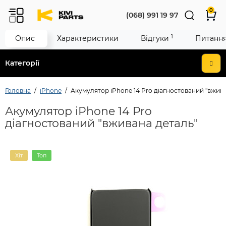
0
(068) 991 19 97
1
Опис
Характеристики
Відгуки
Питання 
Категорії
Головна
iPhone
Акумулятор iPhone 14 Pro діагностований "вжив
Акумулятор iPhone 14 Pro
діагностований "вживана деталь"
Хіт
Топ