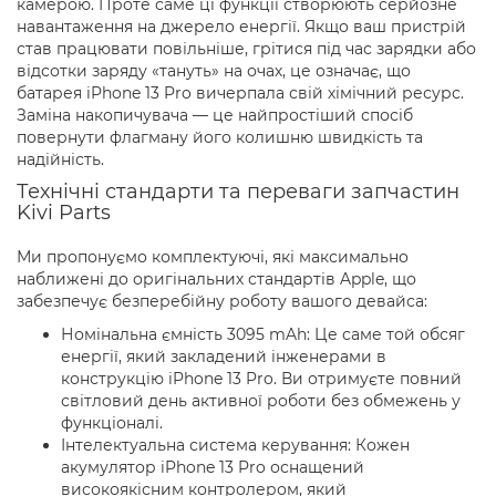
камерою. Проте саме ці функції створюють серйозне
навантаження на джерело енергії. Якщо ваш пристрій
став працювати повільніше, грітися під час зарядки або
відсотки заряду «тануть» на очах, це означає, що
батарея iPhone 13 Pro вичерпала свій хімічний ресурс.
Заміна накопичувача — це найпростіший спосіб
повернути флагману його колишню швидкість та
надійність.
Технічні стандарти та переваги запчастин
Kivi Parts
Ми пропонуємо комплектуючі, які максимально
наближені до оригінальних стандартів Apple, що
забезпечує безперебійну роботу вашого девайса:
Номінальна ємність 3095 mAh: Це саме той обсяг
енергії, який закладений інженерами в
конструкцію iPhone 13 Pro. Ви отримуєте повний
світловий день активної роботи без обмежень у
функціоналі.
Інтелектуальна система керування: Кожен
акумулятор iPhone 13 Pro оснащений
високоякісним контролером, який