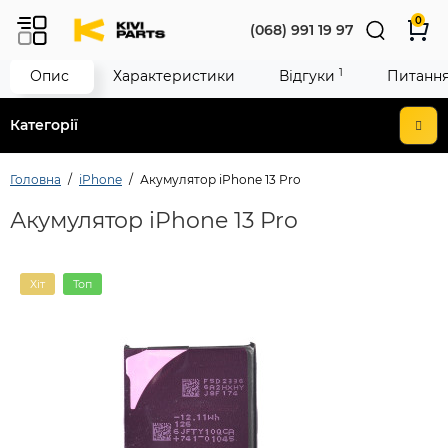
0
(068) 991 19 97
1
Опис
Характеристики
Відгуки
Питання 
Категорії
Головна
iPhone
Акумулятор iPhone 13 Pro
Акумулятор iPhone 13 Pro
Хіт
Топ