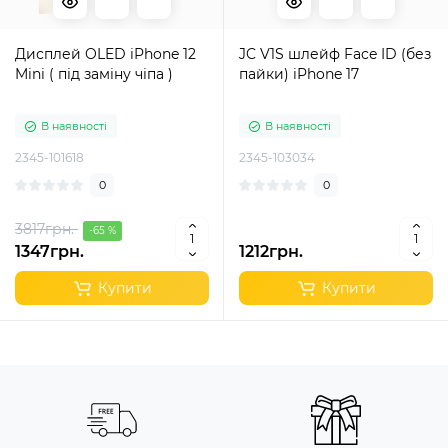
Дисплей OLED iPhone 12
JC V1S шлейф Face ID (без
Mini ( під заміну чіпа )
пайки) iPhone 17
В наявності
В наявності
2345-101618
2345-103034
0
0
3817грн.
-65 %
1347грн.
1212грн.
Купити
Купити