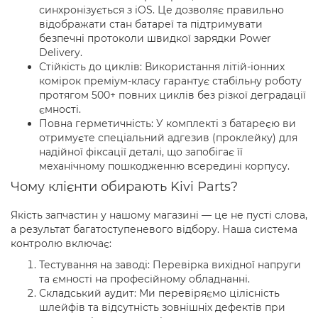
синхронізується з iOS. Це дозволяє правильно
відображати стан батареї та підтримувати
безпечні протоколи швидкої зарядки Power
Delivery.
Стійкість до циклів: Використання літій-іонних
комірок преміум-класу гарантує стабільну роботу
протягом 500+ повних циклів без різкої деградації
ємності.
Повна герметичність: У комплекті з батареєю ви
отримуєте спеціальний адгезив (проклейку) для
надійної фіксації деталі, що запобігає її
механічному пошкодженню всередині корпусу.
Чому клієнти обирають Kivi Parts?
Якість запчастин у нашому магазині — це не пусті слова,
а результат багатоступеневого відбору. Наша система
контролю включає:
Тестування на заводі: Перевірка вихідної напруги
та ємності на професійному обладнанні.
Складський аудит: Ми перевіряємо цілісність
шлейфів та відсутність зовнішніх дефектів при