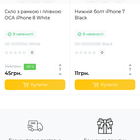
Скло з рамкою і плівкою
Нижній болт iPhone 7
OCA iPhone 8 White
Black
В наявності
В наявності
00-00001141-White
00-00002058-Black
0
0
144грн.
-69 %
45грн.
11грн.
Купити
Купити