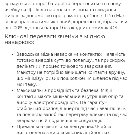
зрізається зі старої батареї та переноситься на нову
ячейку (cell). Після перенесення чипа та скидання
циклів за допомогою програматора, iPhone 11 Pro Max
знову працюватиме як новий, коректно відображаючи
всі 100% здоров'я батареї без жодних помилок iOS.
Ключові переваги ячейки з мідною
наваркою:
Заводська мідна наварка на контактах: Наявність
готових виводів суттєво полегшує та прискорює
делікатний процес точкового зварювання.
Майстру не потрібно зачищати контакти вручну,
що мінімізує ризик пошкодження шлейфа під час
монтажу.
Максимальна провідність та безпека: Мідні
контакти мають мінімальний внутрішній опір та
високу електропровідність. Це гарантує
стабільний розподіл енергії під час навантажень
та повністю запобігає перегріву елемента під час
зварювання й подальшої експлуатації.
Преміальна якість комплектуючих: Ячейка
виготовлена з високоякісних літій-іонних