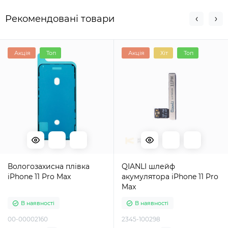
Рекомендовані товари
Акція
Топ
Акція
Хіт
Топ
Вологозахисна плівка
QIANLI шлейф
iPhone 11 Pro Max
акумулятора iPhone 11 Pro
Max
В наявності
В наявності
00-00002160
2345-100298