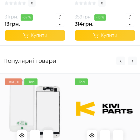
0
0
31грн.
359грн.
-57 %
-13 %
13грн.
314грн.
Купити
Купити
Популярні товари
Акція
Топ
Топ