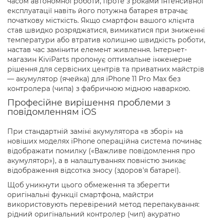
часом автономної роботи, проте з роками інтенсивної
експлуатації навіть його потужна батарея втрачає
початкову місткість. Якщо смартфон вашого клієнта
став швидко розряджатися, вимикатися при зниженні
температури або втратив колишню швидкість роботи,
настав час замінити елемент живлення. Інтернет-
магазин KiviParts пропонує оптимальне інженерне
рішення для сервісних центрів та приватних майстрів
— акумулятор (ячейка) для iPhone 11 Pro Max без
контролера (чипа) з фабричною мідною наваркою.
Професійне вирішення проблеми з
повідомленням iOS
При стандартній заміні акумулятора «в зборі» на
новіших моделях iPhone операційна система починає
відображати помилку («Важливе повідомлення про
акумулятор»), а в налаштуваннях повністю зникає
відображення відсотка зносу (здоров'я батареї).
Щоб уникнути цього обмеження та зберегти
оригінальні функції смартфона, майстри
використовують перевірений метод перепакування:
рідний оригінальний контролер (чип) акуратно