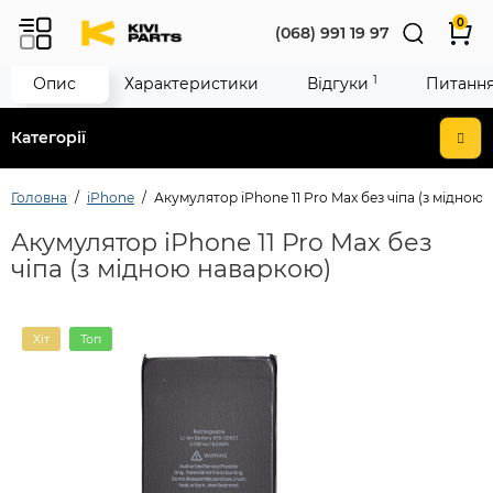
0
(068) 991 19 97
1
Опис
Характеристики
Відгуки
Питання 
Категорії
Головна
iPhone
Акумулятор iPhone 11 Pro Max без чіпа (з мідною
Акумулятор iPhone 11 Pro Max без
чіпа (з мідною наваркою)
Хіт
Топ