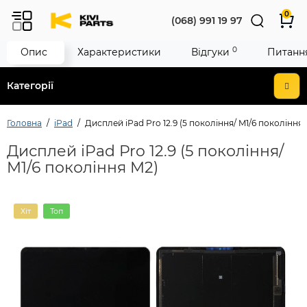
0
(068) 991 19 97
0
Опис
Характеристики
Відгуки
Питання
Категорії
Головна
iPad
Дисплей iPad Pro 12.9 (5 покоління/ M1/6 покоління 
Дисплей iPad Pro 12.9 (5 покоління/
M1/6 покоління M2)
Хіт
Топ