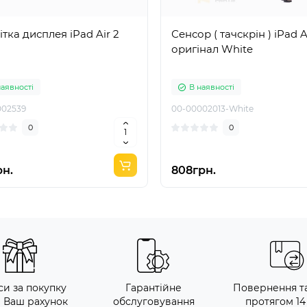
ітка дисплея iPad Air 2
Сенсор ( тачскрін ) iPad A
оригінал White
наявності
В наявності
002539
00-00002013-White
0
0
рн.
808грн.
си за покупку
Гарантійне
Повернення т
а Ваш рахунок
обслуговування
протягом 14