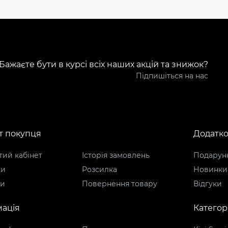
Бажаєте бути в курсі всіх наших акцій та знижок?
Підпишіться на нас
т покупця
Додатк
ий кабінет
Історія замовлень
Подарунк
ки
Розсилка
Новинки
ти
Повернення товару
Відгуки
ація
Категорі