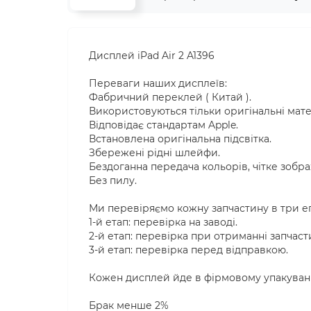
Дисплей iPad Air 2 A1396
Переваги наших дисплеїв:
Фабричний переклей ( Китай ).
Використовуються тільки оригінальні мате
Відповідає стандартам Apple.
Встановлена оригінальна підсвітка.
Збережені рідні шлейфи.
Бездоганна передача кольорів, чітке зобра
Без пилу.
Ми перевіряємо кожну запчастину в три е
1-й етап: перевірка на заводі.
2-й етап: перевірка при отриманні запчаст
3-й етап: перевірка перед відправкою.
Кожен дисплей йде в фірмовому упакуванн
Брак менше 2%