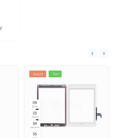
!
Акція
Топ
Хіт
0
9
Днів
2
3
Годин
5
9
хвилин
5
4
сек