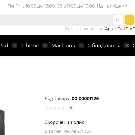
Пн-Пт з 10:00 до 18:00, 
Сб з 11:00 до 16:00, Нд - вихідний
Я шукаю, наприклад,
Apple iPad Pro 1
Pad
iPhone
Macbook
Обладнання
Код товару:
00-00001726
0
Скорочений опис
Дисплей iPad Air 2 A1396