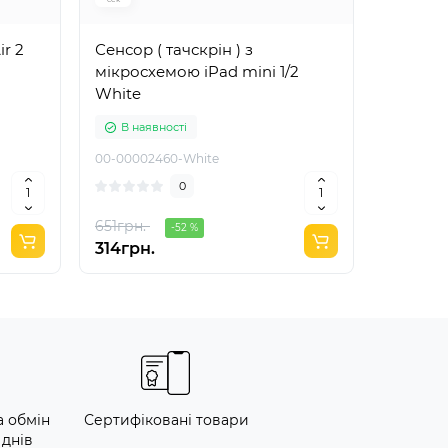
ir 2
Сенсор ( тачскрін ) з
Сенсор 
мікросхемою iPad mini 1/2
оригіна
White
В наявності
В ная
00-00002460-White
00-00001
0
651грн.
-52 %
314грн.
808грн
а обмін
Сертифіковані товари
 днів