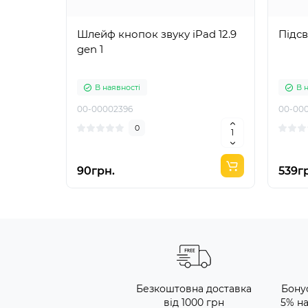
Шлейф кнопок звуку iPad 12.9
Підсв
gen 1
В наявності
В 
00-00002396
00-00
0
90грн.
539г
Безкоштовна доставка
Бону
від 1000 грн
5% н