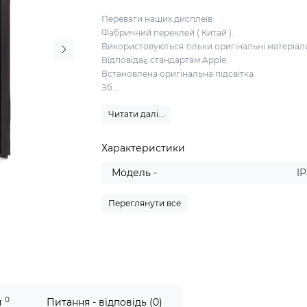
Переваги наших дисплеїв:
Фабричний переклей ( Китай ).
Використовуються тільки оригінальні матеріал
Відповідає стандартам Apple.
Встановлена оригінальна підсвітка.
Зб...
Читати далі...
Характеристики
Модель -
IP
Переглянути все
0
и
Питання - відповідь (0)