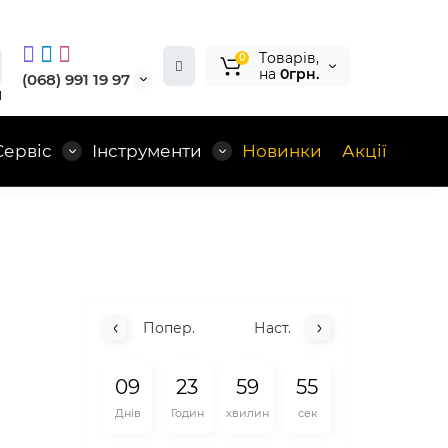
Tоварів,
0
на
0грн.
(068) 991 19 97
1
Сервіс
Інструменти
Новинки
Акції
Попер.
Наст.
0
9
2
3
5
9
5
4
Днів
Годин
хвилин
сек