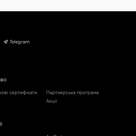
Telegram
ово
ові сертифікати
Партнерська програма
Акції
ї