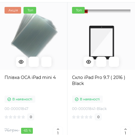
Акція
Топ
Топ
Плівка OCA iPad mini 4
Скло iPad Pro 9.7 ( 2016 )
Black
В наявності
В наявності
00-00001847
00-00001841-Black
0
0
76грн.
-65 %