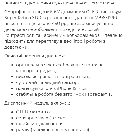
повного відновлення функціональності смартфона.
Смартфон оснащений 6,7-дюймовим OLED-дисплеєм
Super Retina XDR із роздільною здатністю 2796×1290
пікселів та щільністю 460 ppi, що забезпечує чітке та
деталізоване зображення. Завдяки високій
контрастності та насиченим кольорам екран ідеально
підходить для перегляду відео, ігор і роботи з
додатками.
Основні переваги дисплея:
оригінальна якість зображення та точна
кольоропередача;
висока яскравість і контрастність;
чутливий і швидкий сенсор;
повна сумісність з iPhone 15 Plus;
стабільна робота без затримок і артефактів.
Дисплейний модуль включає:
OLED-матрицю;
сенсорне скло (тачскрін);
шлейфи підключення;
рамку (залежно від комплектації).