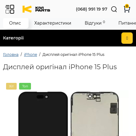
0
(068) 991 19 97
0
Опис
Характеристики
Відгуки
Питання
Категорії
Головна
iPhone
Дисплей оригінал iPhone 15 Plus
Дисплей оригінал iPhone 15 Plus
Хіт
Топ