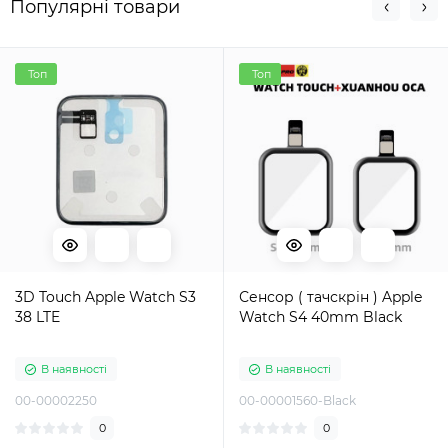
Популярні товари
Топ
Топ
3D Touch Apple Watch S3
Сенсор ( тачскрін ) Apple
38 LTE
Watch S4 40mm Black
В наявності
В наявності
00-00002250
00-00001560-Black
0
0