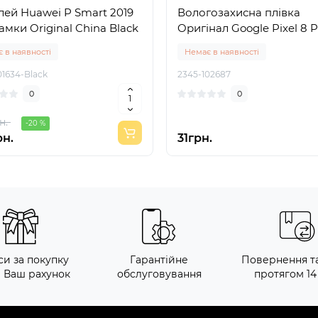
ей Huawei P Smart 2019
Вологозахисна плівка
амки Original China Black
Oригінал Google Pixel 8 P
 в наявності
Немає в наявності
01634-Black
2345-102687
0
0
н.
-20 %
рн.
31грн.
си за покупку
Гарантійне
Повернення т
а Ваш рахунок
обслуговування
протягом 14