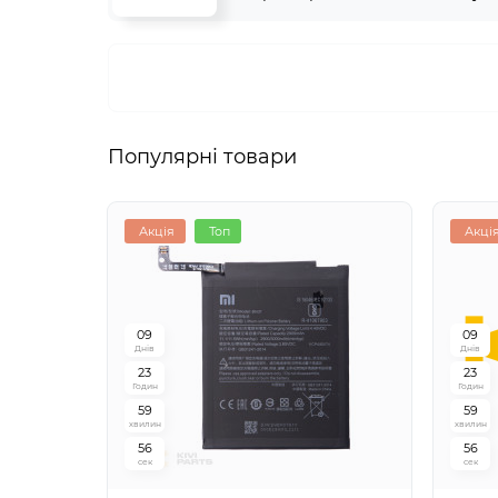
Популярні товари
Акція
Топ
Акці
0
9
0
9
Днів
Днів
2
3
2
3
Годин
Годин
5
9
5
9
хвилин
хвилин
5
5
5
5
сек
сек