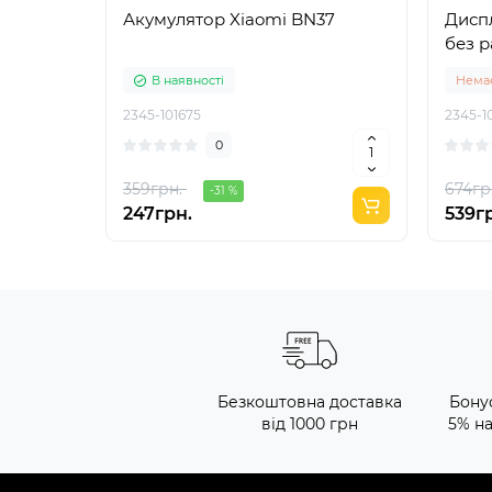
Акумулятор Xiaomi BN37
Диспл
без р
В наявності
Немає
2345-101675
2345-1
0
359грн.
674гр
-31 %
247грн.
539г
Безкоштовна доставка
Бону
від 1000 грн
5% н