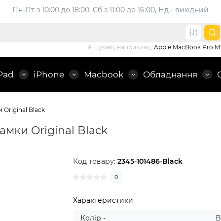
Пн-Пт з 10:00 до 18:00, 
Сб з 11:00 до 16:00, Нд - вихідний
Я шукаю, наприклад,
Apple MacBook Pro M
Pad
iPhone
Macbook
Обладнання
Original Black
амки Original Black
Код товару:
2345-101486-Black
0
Характеристики
Колір -
B