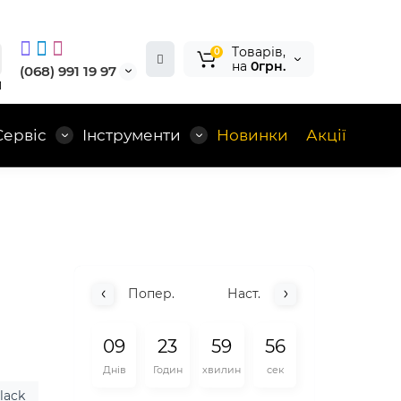
Tоварів,
0
на
0грн.
(068) 991 19 97
1
Сервіс
Інструменти
Новинки
Акції
Попер.
Наст.
0
9
2
3
5
9
5
5
Днів
Годин
хвилин
сек
lack