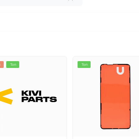
я
Топ
Топ