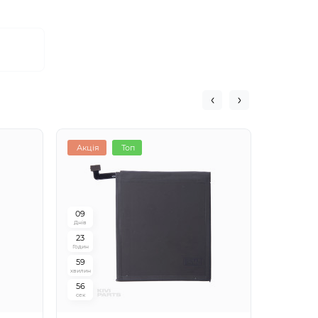
Акція
Топ
Акція
0
9
0
9
Днів
Днів
2
3
2
3
Годин
Годин
5
9
5
9
хвилин
хвилин
5
5
5
5
сек
сек