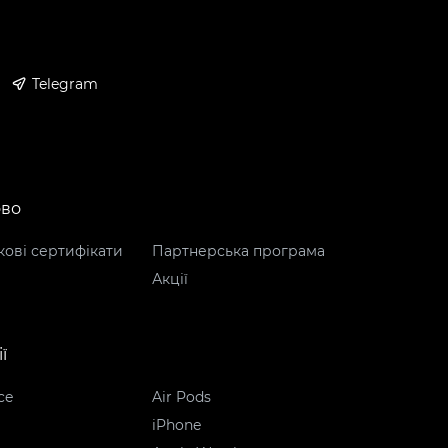
Telegram
ово
ові сертифікати
Партнерська програма
Акції
ї
ce
Air Pods
iPhone