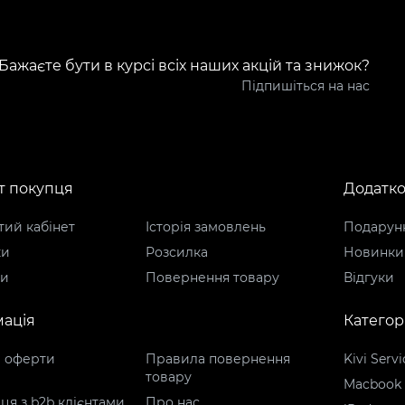
Бажаєте бути в курсі всіх наших акцій та знижок?
Підпишіться на нас
т покупця
Додатк
ий кабінет
Історія замовлень
Подарунк
ки
Розсилка
Новинки
ти
Повернення товару
Відгуки
ація
Категорі
р оферти
Правила повернення
Kivi Servi
товару
Macbook
ця з b2b клієнтами
Про нас