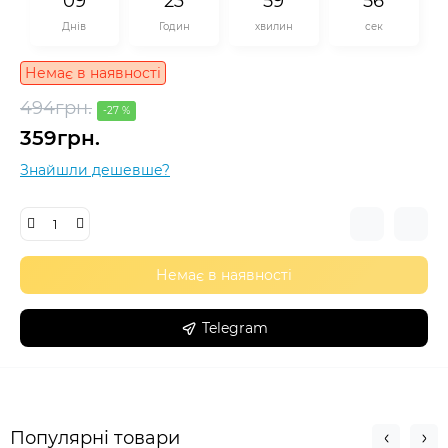
0
9
2
3
5
9
5
5
Днів
Годин
хвилин
сек
Немає в наявності
494грн.
-27 %
359грн.
Знайшли дешевше?
Немає в наявності
Telegram
Популярні товари