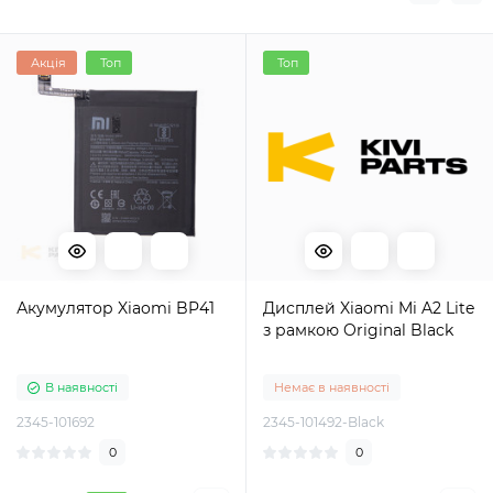
Акція
Топ
Топ
Акумулятор Xiaomi BP41
Дисплей Xiaomi Mi A2 Lite
з рамкою Original Black
В наявності
Немає в наявності
2345-101692
2345-101492-Black
0
0