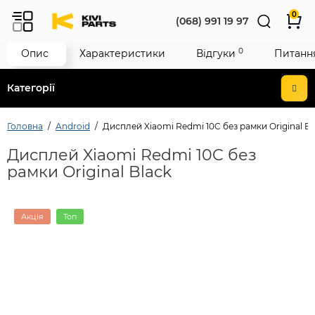
0
(068) 991 19 97
0
Опис
Характеристики
Відгуки
Питання
Категорії
Головна
Android
Дисплей Xiaomi Redmi 10C без рамки Original Bl
Дисплей Xiaomi Redmi 10C без
рамки Original Black
Акція
Топ