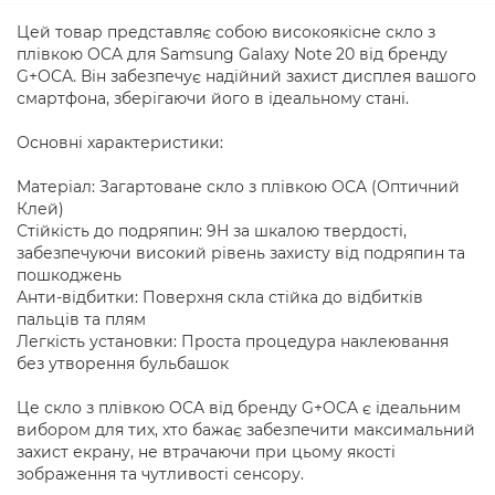
Цей товар представляє собою високоякісне скло з
плівкою OCA для Samsung Galaxy Note 20 від бренду
G+OCA. Він забезпечує надійний захист дисплея вашого
смартфона, зберігаючи його в ідеальному стані.
Основні характеристики:
Матеріал: Загартоване скло з плівкою OCA (Оптичний
Клей)
Стійкість до подряпин: 9H за шкалою твердості,
забезпечуючи високий рівень захисту від подряпин та
пошкоджень
Анти-відбитки: Поверхня скла стійка до відбитків
пальців та плям
Легкість установки: Проста процедура наклеювання
без утворення бульбашок
Це скло з плівкою OCA від бренду G+OCA є ідеальним
вибором для тих, хто бажає забезпечити максимальний
захист екрану, не втрачаючи при цьому якості
зображення та чутливості сенсору.