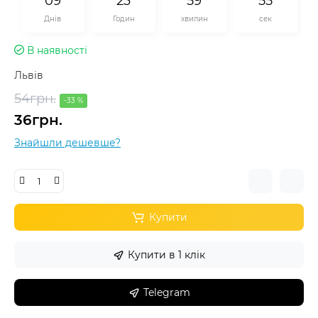
0
9
2
3
5
9
5
5
Днів
Годин
хвилин
сек
В наявності
Львів
54грн.
-33 %
36грн.
Знайшли дешевше?
Купити
Купити в 1 клік
Telegram