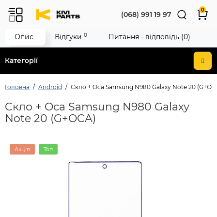
0
(068) 991 19 97
0
Опис
Відгуки
Питання - відповідь (0)
Категорії
Головна
Android
Cкло + Oca Samsung N980 Galaxy Note 20 (G+OC
Cкло + Oca Samsung N980 Galaxy
Note 20 (G+OCA)
Акція
Топ