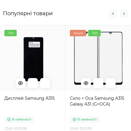
Популярні товари
Топ
Акція
Топ
Дисплей Samsung A315
Cкло + Oca Samsung A315
Galaxy A31 (G+OCA)
В наявності
В наявності
2345-100038
2345-100255