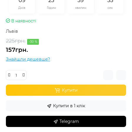
0
9
2
3
5
9
5
5
Днів
Годин
хвилин
сек
В наявності
Львів
225грн.
-30 %
157грн.
Знайшли дешевше?
Купити
Купити в 1 клік
Telegram