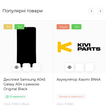
Популярні товари
Хіт
Топ
Акція
Топ
Дисплей Samsung A045
Акумулятор Xiaomi BN4A
Galaxy A04 з рамкою
Original Black
В наявності
Немає в наявності
2345-101622-Black
2345-101680