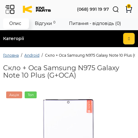
0
(068) 991 19 97
0
Опис
Відгуки
Питання - відповідь (0)
Категорії
Головна
Android
Cкло + Oca Samsung N975 Galaxy Note 10 Plus (
Cкло + Oca Samsung N975 Galaxy
Note 10 Plus (G+OCA)
Акція
Топ