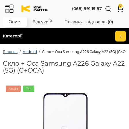
0
(068) 991 19 97
0
Опис
Відгуки
Питання - відповідь (0)
Категорії
Головна
Android
Cкло + Oca Samsung A226 Galaxy A22 (5G) (G+OC
Cкло + Oca Samsung A226 Galaxy A22
(5G) (G+OCA)
Акція
Топ