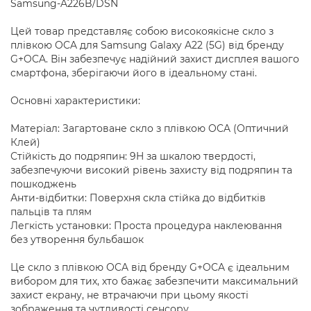
Samsung-A226B/DSN
Цей товар представляє собою високоякісне скло з
плівкою OCA для Samsung Galaxy A22 (5G) від бренду
G+OCA. Він забезпечує надійний захист дисплея вашого
смартфона, зберігаючи його в ідеальному стані.
Основні характеристики:
Матеріал: Загартоване скло з плівкою OCA (Оптичний
Клей)
Стійкість до подряпин: 9H за шкалою твердості,
забезпечуючи високий рівень захисту від подряпин та
пошкоджень
Анти-відбитки: Поверхня скла стійка до відбитків
пальців та плям
Легкість установки: Проста процедура наклеювання
без утворення бульбашок
Це скло з плівкою OCA від бренду G+OCA є ідеальним
вибором для тих, хто бажає забезпечити максимальний
захист екрану, не втрачаючи при цьому якості
зображення та чутливості сенсору.