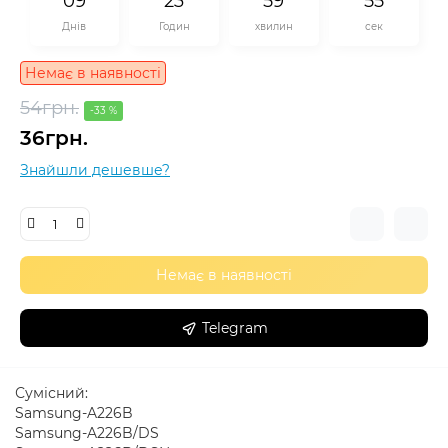
0
9
2
3
5
9
5
5
Днів
Годин
хвилин
сек
Немає в наявності
54грн.
-33 %
36грн.
Знайшли дешевше?
Немає в наявності
Telegram
Сумісний:
Samsung-A226B
Samsung-A226B/DS