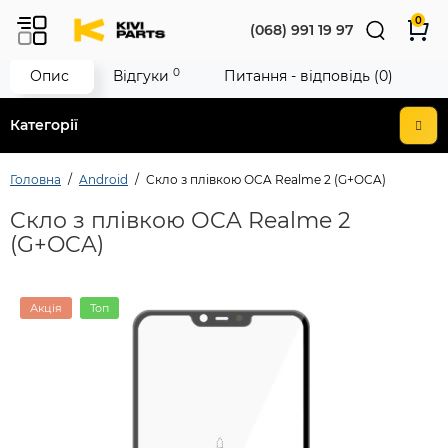
0
(068) 991 19 97
0
Опис
Відгуки
Питання - відповідь (0)
Категорії
Головна
Android
Cкло з плівкою ОCA Realme 2 (G+OCA)
Cкло з плівкою ОCA Realme 2
(G+OCA)
Акція
Топ