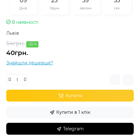
0
9
2
3
5
9
5
5
Днів
Годин
хвилин
сек
В наявності
Львів
54грн.
-25 %
40грн.
Знайшли дешевше?
Купити
Купити в 1 клік
Telegram