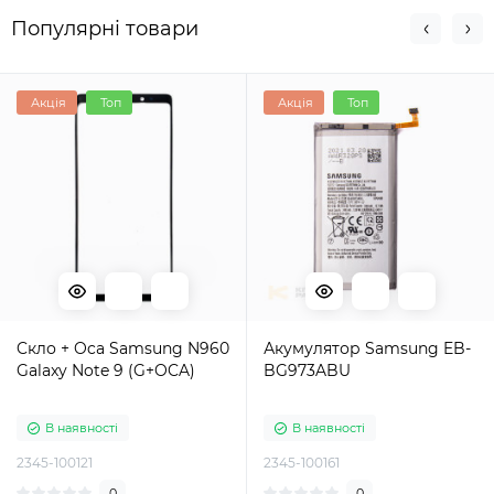
Популярні товари
Акція
Топ
Акція
Топ
Cкло + Oca Samsung N960
Акумулятор Samsung EB-
Galaxy Note 9 (G+OCA)
BG973ABU
В наявності
В наявності
2345-100121
2345-100161
0
0