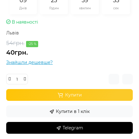
0
9
2
3
5
9
5
5
Днів
Годин
хвилин
сек
В наявності
Львів
54грн.
-25 %
40грн.
Знайшли дешевше?
Купити
Купити в 1 клік
Telegram