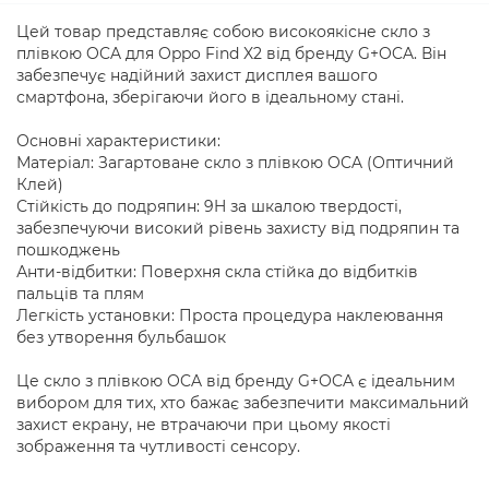
Цей товар представляє собою високоякісне скло з
плівкою OCA для Oppo Find X2 від бренду G+OCA. Він
забезпечує надійний захист дисплея вашого
смартфона, зберігаючи його в ідеальному стані.
Основні характеристики:
Матеріал: Загартоване скло з плівкою OCA (Оптичний
Клей)
Стійкість до подряпин: 9H за шкалою твердості,
забезпечуючи високий рівень захисту від подряпин та
пошкоджень
Анти-відбитки: Поверхня скла стійка до відбитків
пальців та плям
Легкість установки: Проста процедура наклеювання
без утворення бульбашок
Це скло з плівкою OCA від бренду G+OCA є ідеальним
вибором для тих, хто бажає забезпечити максимальний
захист екрану, не втрачаючи при цьому якості
зображення та чутливості сенсору.