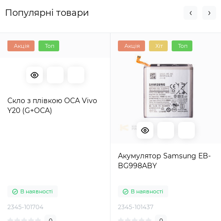
Популярні товари
Акція
Топ
Акція
Хіт
Топ
Cкло з плівкою ОCA Vivo
Y20 (G+OCA)
Акумулятор Samsung EB-
BG998ABY
В наявності
В наявності
2345-101704
2345-101437
0
0