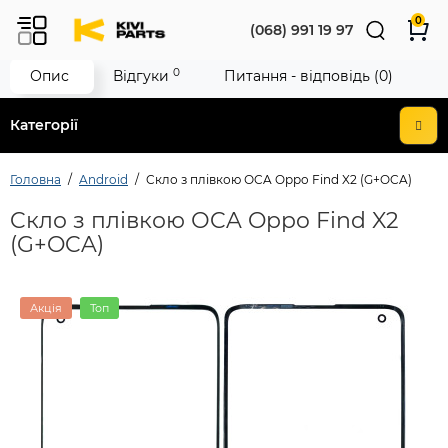
0
(068) 991 19 97
0
Опис
Відгуки
Питання - відповідь (0)
Категорії
Головна
Android
Cкло з плівкою ОCA Oppo Find X2 (G+OCA)
Cкло з плівкою ОCA Oppo Find X2
(G+OCA)
Акція
Топ