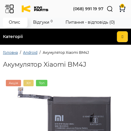
0
(068) 991 19 97
0
Опис
Відгуки
Питання - відповідь (0)
Категорії
Головна
Android
Акумулятор Xiaomi BM4J
Акумулятор Xiaomi BM4J
Акція
Хіт
Топ