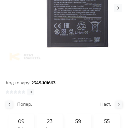
Код товару:
2345-101663
0
Попер.
Наст.
0
9
2
3
5
9
5
5