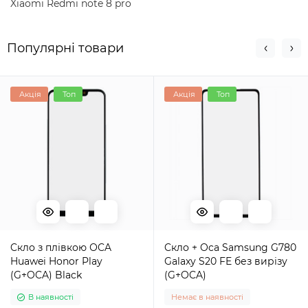
Xiaomi Redmi note 8 pro
Популярні товари
Акція
Топ
Акція
Топ
Cкло з плівкою ОCA
Cкло + Oca Samsung G780
Huawei Honor Play
Galaxy S20 FE без вирізу
(G+OCA) Black
(G+OCA)
В наявності
Немає в наявності