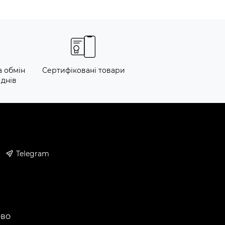
а обмін
Сертифіковані товари
 днів
Telegram
ово