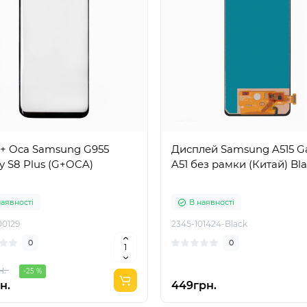
 + Oca Samsung G955
Дисплей Samsung A515 G
y S8 Plus (G+OCA)
A51 без рамки (Китай) Bl
наявності
В наявності
00129
2345-101424-Black
0
0
н.
-25 %
н.
449грн.