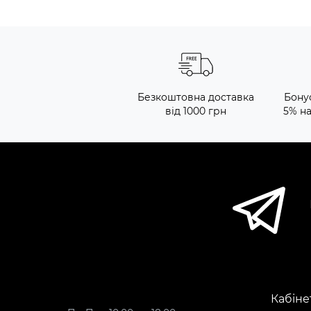
Безкоштовна доставка
Бону
від 1000 грн
5% н
Кабіне