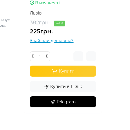
В наявності
Львів
печує
382грн.
-41 %
ою.
225грн.
Знайшли дешевше?
Купити
Купити в 1 клік
Telegram