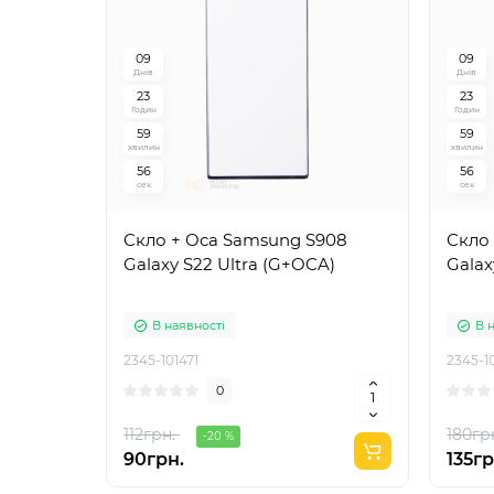
0
9
0
9
Днів
Днів
2
3
2
3
Годин
Годин
5
9
5
9
хвилин
хвилин
5
5
5
5
сек
сек
Cкло + Oca Samsung S908
Cкло
Galaxy S22 Ultra (G+OCA)
Galax
В наявності
В 
2345-101471
2345-1
0
112грн.
180гр
-20 %
90грн.
135гр