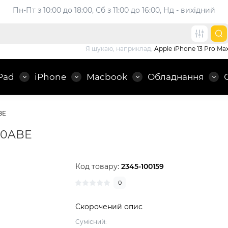
Пн-Пт з 10:00 до 18:00, 
Сб з 11:00 до 16:00, Нд - вихідний
Я шукаю, наприклад,
Apple iPhone 13 Pro Ma
Pad
iPhone
Macbook
Обладнання
BE
60ABE
Код товару:
2345-100159
0
Скорочений опис
Cумісний: