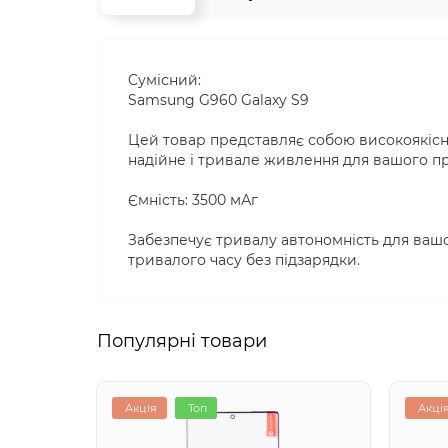
Cумісний:
Samsung G960 Galaxy S9
Цей товар представляє собою високоякіс
надійне і тривале живлення для вашого п
Ємність: 3500 мАг
Забезпечує тривалу автономність для ваш
тривалого часу без підзарядки.
Популярні товари
Акція
Топ
Акці