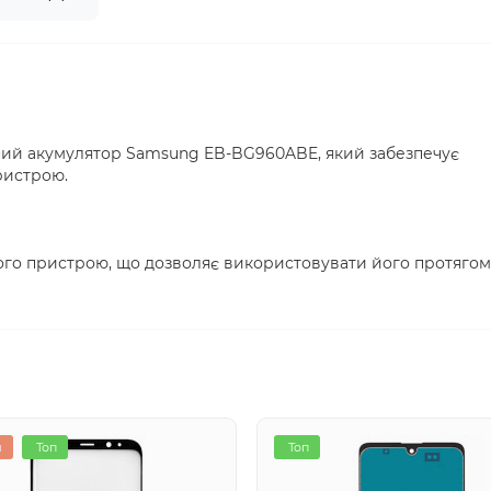
ний акумулятор Samsung EB-BG960ABE, який забезпечує
ристрою.
ого пристрою, що дозволяє використовувати його протягом
я
Топ
Топ