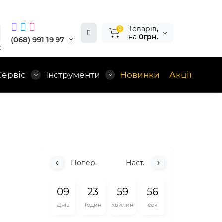
Tоварів,
0
на
0грн.
(068) 991 19 97
x
Сервіс
Інструменти
Новинки
Акції
Попер.
Наст.
0
9
2
3
5
9
5
5
Днів
Годин
хвилин
сек